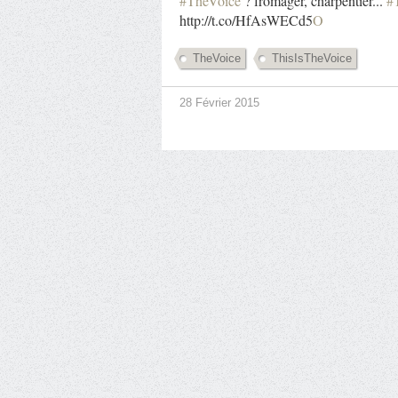
#TheVoice
? fromager, charpentier...
#
http://t.co/HfAsWECd5
O
TheVoice
ThisIsTheVoice
28 Février 2015