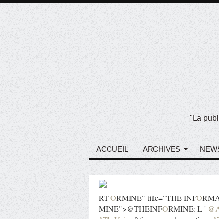
"La publ
ACCUEIL
ARCHIVES
NEW
RT
O
RMINE" title="THE INF
O
RMA
MINE">@THEINF
O
RMINE: L '
@Ar