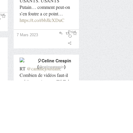
USANTS. USANTS
Putain… comment peut-on
s’en foutre a ce point…
int
https://t.co/rbbJIcXDuC
Print
7 Mars 2023
🎈Celine Crespin
(
)
@celinecrespin
RT
@camillejourdain
:
Combien de vidéos faut-il
publier par jour sur TikTok
? Quelle doit être la durée
d’une vidéo pour engager ?
int
Faut-il…
Print
7 Mars 2023