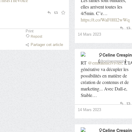
ThisIsTheVoice
Les rames sont blindées,
elles arrivent toutes les
4/5min. C’e…
https://t.co/WaF0Hl2wWq
Print
14 Mars 2023
Repost
Partager cet article
🎈Celine Crespin
(
)
@celinecrespin
RT
@emmanuelvivier
: L'I
générative va décupler les
possibilités en matière de
création de contenus et de
marketing... Avec Dall-e,
Stable…
14 Mars 2023
🎈Celine Crespin