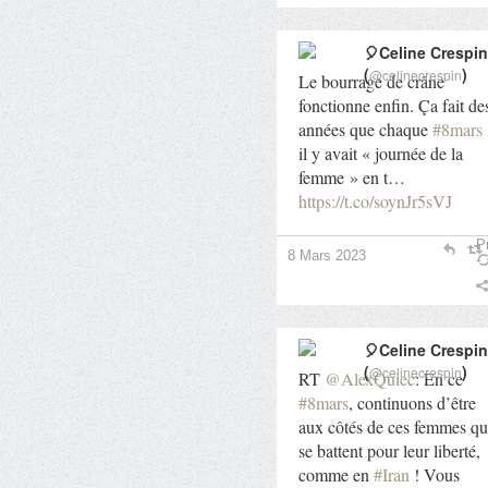
🎈Celine Crespin
(
)
@celinecrespin
Le bourrage de crâne
fonctionne enfin. Ça fait de
années que chaque
#8mars
il y avait « journée de la
femme » en t…
https://t.co/soynJr5sVJ
Pr
8 Mars 2023
🎈Celine Crespin
(
)
@celinecrespin
RT
@AlexQuiec
: En ce
#8mars
, continuons d’être
aux côtés de ces femmes qu
se battent pour leur liberté,
comme en
#Iran
! Vous