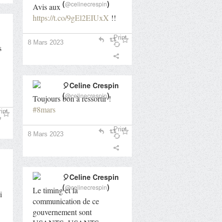
(
)
@celinecrespin
Avis aux
https://t.co/9gEl2EIUxX
!!
Print
8 Mars 2023
s
🎈Celine Crespin
(
)
@celinecrespin
Toujours bon à ressortir !
#8mars
int
Print
8 Mars 2023
🎈Celine Crespin
(
)
@celinecrespin
Le timing et la
i
communication de ce
gouvernement sont