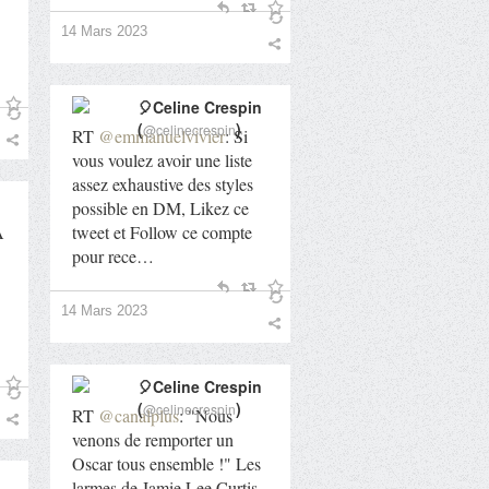
14 Mars 2023
🎈Celine Crespin
(
)
@celinecrespin
RT
@emmanuelvivier
: Si
vous voulez avoir une liste
assez exhaustive des styles
possible en DM, Likez ce
A
tweet et Follow ce compte
pour rece…
14 Mars 2023
🎈Celine Crespin
(
)
@celinecrespin
RT
@canalplus
: "Nous
venons de remporter un
Oscar tous ensemble !" Les
larmes de Jamie Lee Curtis,