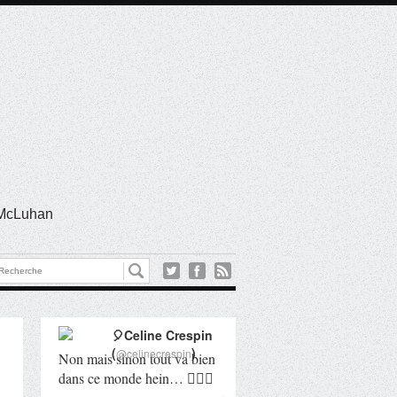
l McLuhan
🎈Celine Crespin
(
)
@celinecrespin
Non mais sinon tout va bien
dans ce monde hein… 🤦🏻‍♀️