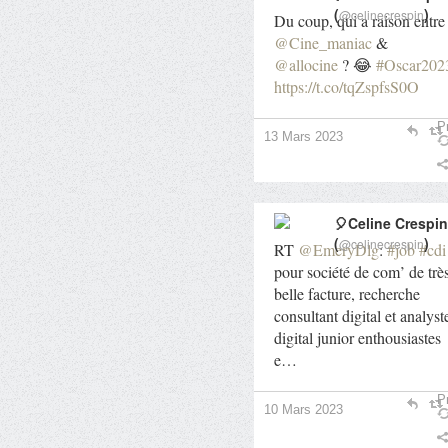
(
)
@celinecrespin
Du coup, qui a raison entre
@Cine_maniac
&
@allocine
? 😂
#Oscar202
https://t.co/tqZspfsS0O
Pr
13 Mars 2023
🎈Celine Crespin
(
)
@celinecrespin
RT
@EmeryDlg
:
#job
#cdi
pour société de com’ de trè
belle facture, recherche
consultant digital et analyst
digital junior enthousiastes
e…
Pr
10 Mars 2023