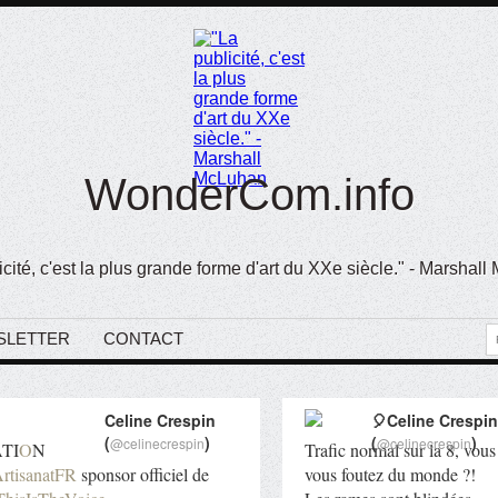
WonderCom.info
icité, c'est la plus grande forme d'art du XXe siècle." - Marshal
SLETTER
CONTACT
Celine Crespin
🎈Celine Crespin
(
)
(
)
@celinecrespin
@celinecrespin
TI
O
N
Trafic normal sur la 8, vous
tisanatFR
sponsor officiel de
vous foutez du monde ?!