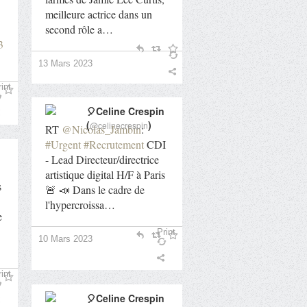
meilleure actrice dans un
second rôle a…
3
13 Mars 2023
int
🎈Celine Crespin
(
)
@celinecrespin
RT
@Nicolas_Jambin
:
#Urgent
#Recrutement
CDI
- Lead Directeur/directrice
artistique digital H/F à Paris
s
🚨 📣 Dans le cadre de
l'hypercroissa…
e
Print
10 Mars 2023
int
🎈Celine Crespin