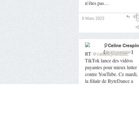
n’êtes pas…
Pr
8 Mars 2023
🎈Celine Crespin
(
)
@celinecrespin
RT
@camillejourdain
:
TikTok lance des vidéos
payantes pour mieux lutter
contre YouTube. Ce mardi,
la filiale de ByteDance a
dévoilé une nou…
Pr
7 Mars 2023