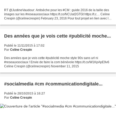
RT @JustineVaudour: Antisèche pour les #CM : guide 2016 de la taille des
images sur les #reseauxsociaux https://t.co/NCUat2GTGt https://t.c… Celine
Crespin (@celinecrespin) February 23, 2016 Pour tout projet en lien avec les
réseaux sociaux, les mêmes...
Des années que je vois cette #publicité moche...
Publié le 11/11/2015 à 17:02
Par
Celine Crespin
Des années que je vois cette #publicité moche style 90s sans url ni
#reseauxsociaux ! Envie de faire la com bénévole https://t.co/W1KpApE9v6
Celine Crespin (@celinecrespin) November 11, 2015
#socialmedia #cm #communicationdigitale...
Publié le 28/10/2015 à 16:27
Par
Celine Crespin