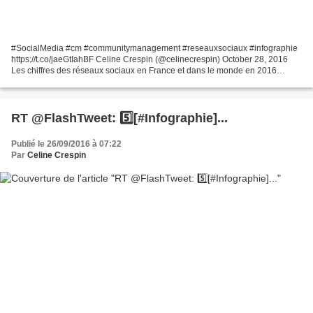
#SocialMedia #cm #communitymanagement #reseauxsociaux #infographie
https://t.co/jaeGtIahBF Celine Crespin (@celinecrespin) October 28, 2016
Les chiffres des réseaux sociaux en France et dans le monde en 2016
https://t.co/VcOnPA09fy
RT @FlashTweet: 5️⃣[#Infographie]...
Publié le 26/09/2016 à 07:22
Par
Celine Crespin