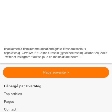
#socialmedia #cm #communicationdigitale #reseauxsociaux
https://t.co/q1CWqWvurR Celine Crespin (@celinecrespin) October 28, 2015
Twitter et Instagram : tout se joue en moins d'une heure
http://easyalex.is/208WPVH Via @FabriceFrossard. pic.twitter.com...
Page suivante >
Hébergé par Overblog
Top articles
Pages
Contact