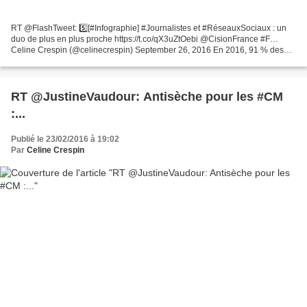
RT @FlashTweet: 5️⃣[#Infographie] #Journalistes et #RéseauxSociaux : un
duo de plus en plus proche https://t.co/qX3uZtOebi @CisionFrance #F…
Celine Crespin (@celinecrespin) September 26, 2016 En 2016, 91 % des
journalistes ont intégré les réseaux sociaux...
RT @JustineVaudour: Antisèche pour les #CM
:...
Publié le 23/02/2016 à 19:02
Par
Celine Crespin