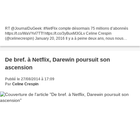
RT @JournalDuGeek: #NetFlix compte désormais 75 millions d’abonnés
https://t.co/WaVYvI7TTf https://t.co/3yBuxM3GLv Celine Crespin
(@celinecrespin) January 20, 2016 Il y a à peine deux ans, nous nous
disions " oh les américains ils ont de la chance d'avoir...
De bref. à Netflix, Darewin poursuit son
ascension
Publié le 27/08/2014 à 17:09
Par
Celine Crespin