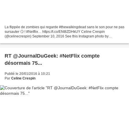
La flippée de zombies qui regarde #thewalkingdead sans le son pour ne pas
sursauter 🙄 ! #Netflix… https://t.co/ENt8ZDHkUY Celine Crespin
(@celinecrespin) September 10, 2016 See this Instagram photo by
@celinecrespin
RT @JournalDuGeek: #NetFlix compte
désormais 75...
Publié le 20/01/2016 à 10:21
Par
Celine Crespin