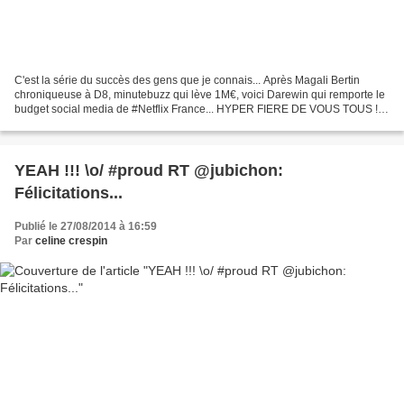
C'est la série du succès des gens que je connais... Après Magali Bertin
chroniqueuse à D8, minutebuzz qui lève 1M€, voici Darewin qui remporte le
budget social media de #Netflix France... HYPER FIERE DE VOUS TOUS !!!!
#koeuraveclesdoigts >> http://bit.ly/DarewinNetflix darewin.cmail2.com
Darewin,...
YEAH !!! \o/ #proud RT @jubichon:
Félicitations...
Publié le 27/08/2014 à 16:59
Par
celine crespin