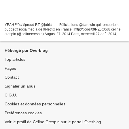
YEAH !!! \o/ #proud RT @jubichon: Félicitations @darewin qui remporte le
budget #socialmedia de #Netflix en France ! http://t.co/sX9RZ5C0g8 celine
crespin (@celinecrespin) August 27, 2014 Paris, mercredi 27 août 2014,
Darewin, agence spécialisée dans...
Hébergé par Overblog
Top articles
Pages
Contact
Signaler un abus
C.G.U.
Cookies et données personnelles
Préférences cookies
Voir le profil de Céline Crespin sur le portail Overblog