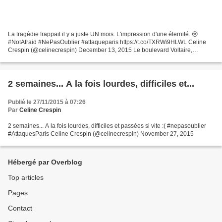
La tragédie frappait il y a juste UN mois. L'impression d'une éternité. 😢
#NotAfraid #NePasOublier #attaqueparis https://t.co/TXRWi9HLWL Celine
Crespin (@celinecrespin) December 13, 2015 Le boulevard Voltaire,
avant/après le passage des agents de la propreté...
2 semaines... A la fois lourdes, difficiles et...
Publié le 27/11/2015 à 07:26
Par
Celine Crespin
2 semaines... A la fois lourdes, difficiles et passées si vite :( #nepasoublier
#AttaquesParis Celine Crespin (@celinecrespin) November 27, 2015
Hébergé par Overblog
Top articles
Pages
Contact