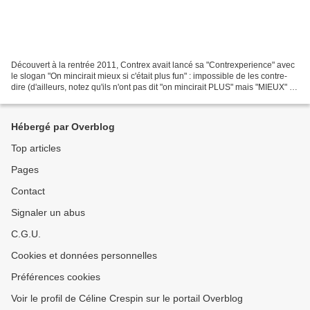
Découvert à la rentrée 2011, Contrex avait lancé sa "Contrexperience" avec
le slogan "On mincirait mieux si c'était plus fun" : impossible de les contre-
dire (d'ailleurs, notez qu'ils n'ont pas dit "on mincirait PLUS" mais "MIEUX" !
Tout est dans le tacte...
Hébergé par Overblog
Top articles
Pages
Contact
Signaler un abus
C.G.U.
Cookies et données personnelles
Préférences cookies
Voir le profil de Céline Crespin sur le portail Overblog