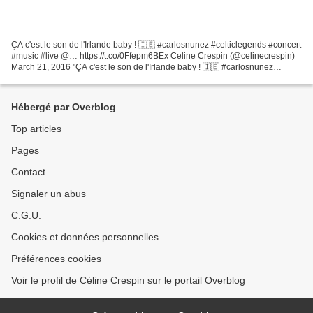
ÇA c'est le son de l'Irlande baby ! 🇮🇪 #carlosnunez #celticlegends #concert
#music #live @… https://t.co/0Ffepm6BEx Celine Crespin (@celinecrespin)
March 21, 2016 "ÇA c'est le son de l'Irlande baby ! 🇮🇪 #carlosnunez
#celticlegends #concert #music #li...
Hébergé par Overblog
Top articles
Pages
Contact
Signaler un abus
C.G.U.
Cookies et données personnelles
Préférences cookies
Voir le profil de Céline Crespin sur le portail Overblog