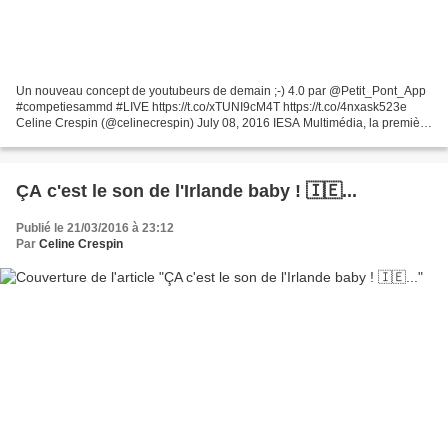
Un nouveau concept de youtubeurs de demain ;-) 4.0 par @Petit_Pont_App
#competiesammd #LIVE https://t.co/xTUNI9cM4T https://t.co/4nxask523e
Celine Crespin (@celinecrespin) July 08, 2016 IESA Multimédia, la première
école multimédia à Paris. Nos formations...
ÇA c'est le son de l'Irlande baby ! 🇮🇪...
Publié le 21/03/2016 à 23:12
Par
Celine Crespin