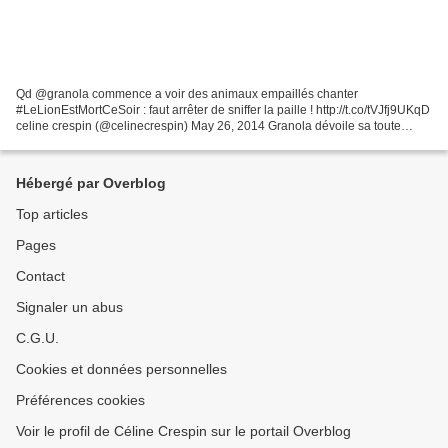
Qd @granola commence a voir des animaux empaillés chanter
#LeLionEstMortCeSoir : faut arrêter de sniffer la paille ! http://t.co/tVJfj9UKqD
celine crespin (@celinecrespin) May 26, 2014 Granola dévoile sa toute
nouvelle campagne de publicité avec un film...
Hébergé par Overblog
Top articles
Pages
Contact
Signaler un abus
C.G.U.
Cookies et données personnelles
Préférences cookies
Voir le profil de Céline Crespin sur le portail Overblog