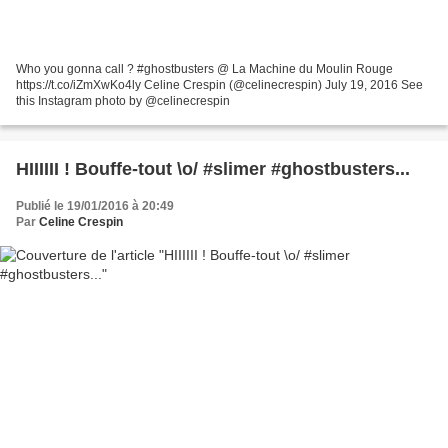
Who you gonna call ? #ghostbusters @ La Machine du Moulin Rouge
https://t.co/iZmXwKo4ly Celine Crespin (@celinecrespin) July 19, 2016 See
this Instagram photo by @celinecrespin
HIIIIII ! Bouffe-tout \o/ #slimer #ghostbusters...
Publié le 19/01/2016 à 20:49
Par
Celine Crespin