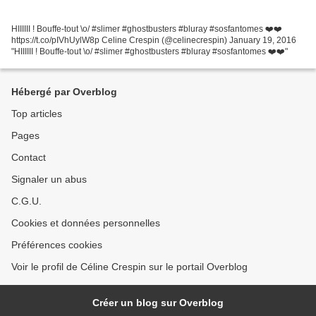
HIIIIII ! Bouffe-tout \o/ #slimer #ghostbusters #bluray #sosfantomes ❤️❤️
https://t.co/pIVhUylW8p Celine Crespin (@celinecrespin) January 19, 2016
"HIIIIII ! Bouffe-tout \o/ #slimer #ghostbusters #bluray #sosfantomes ❤️❤️"
Hébergé par Overblog
Top articles
Pages
Contact
Signaler un abus
C.G.U.
Cookies et données personnelles
Préférences cookies
Voir le profil de Céline Crespin sur le portail Overblog
Créer un blog sur Overblog