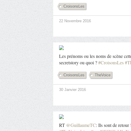
CroisonsLes
22 Novembre 2016
Les prénoms ou les noms de scène cette 
secretstory ou quoi ?
#CroisonsLes
#T
CroisonsLes
TheVoice
30 Janvier 2016
RT
@GuillaumeTC
: Ils sont de retour 