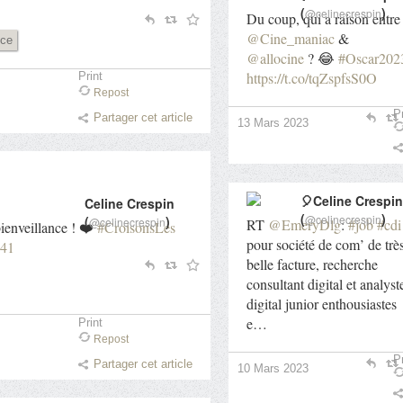
(
)
@celinecrespin
Du coup, qui a raison entre
@Cine_maniac
&
ice
@allocine
? 😂
#Oscar202
https://t.co/tqZspfsS0O
Print
Repost
Pr
Partager cet article
13 Mars 2023
🎈Celine Crespin
Celine Crespin
(
)
@celinecrespin
(
)
@celinecrespin
RT
@EmeryDlg
:
#job
#cdi
bienveillance ! ❤️
#CroisonsLes
pour société de com’ de trè
W41
belle facture, recherche
consultant digital et analyst
digital junior enthousiastes
e…
Print
Repost
Pr
Partager cet article
10 Mars 2023