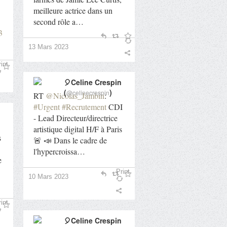
meilleure actrice dans un
second rôle a…
3
13 Mars 2023
int
🎈Celine Crespin
(
)
@celinecrespin
RT
@Nicolas_Jambin
:
#Urgent
#Recrutement
CDI
- Lead Directeur/directrice
artistique digital H/F à Paris
s
🚨 📣 Dans le cadre de
l'hypercroissa…
e
Print
10 Mars 2023
int
🎈Celine Crespin