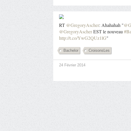
RT
@GregoryAscher
: Ahahahah "
@G
@GregoryAscher
EST le nouveau
#Ba
http://t.co/YwG2QUz1lG
"
Bachelor
CroisonsLes
24 Février 2014
1
2
>
>
>