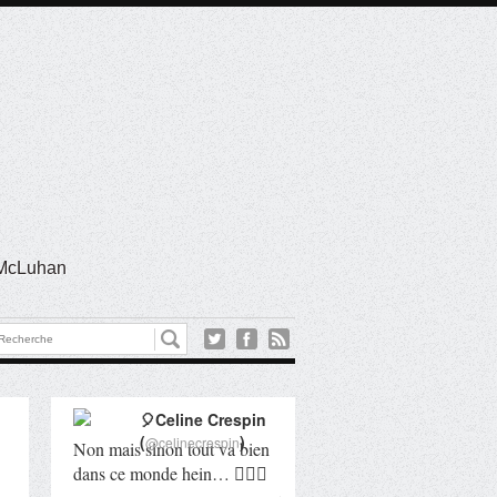
l McLuhan
🎈Celine Crespin
(
)
@celinecrespin
Non mais sinon tout va bien
dans ce monde hein… 🤦🏻‍♀️