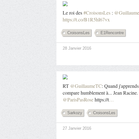
Le roi des
#CroisonsLes
:
@Guillaum
https://t.co/B1R5hI67vx
CroisonsLes
E1Rencontre
28 Janvier 2016
RT
@GuillaumeTC
: Quand j'apprend
compare humblement à... Jean Racine
@ParisPasRose
https://t
…
Sarkozy
CroisonsLes
27 Janvier 2016