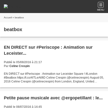
MENU
Accueil
» beatbox
beatbox
EN DIRECT sur #Periscope : Animation sur
Leceister...
Publié le 05/08/2016 à 21:17
Par
Celine Crespin
EN DIRECT sur #Periscope : Animation sur Leceister Square ! #London
#Beatbox https://t.co/4lTLeA6fiD Celine Crespin (@celinecrespin) August 05,
2016 Celine Crespin (@celinecrespin) from London, England, United
Kingdom. Comm digitale since 2006. Prof #socialmedia...
Petite pause musicale avec @ergopetillant : le...
Publié le 08/07/2016 à 14:45