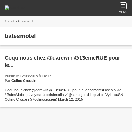
MENU
Accueil
» batesmotel
batesmotel
Coquinous chez @darewin @13emeRUE pour
le...
Publié le 12/03/2015 à 14:17
Par
Celine Crespin
Coquinous chez @darewin @13emeRUE pour le lancement #socialtv de
#BatesMotel ;) #voyeur #socialmedia v/ @strategies1 http://t.co/VylhiIsuSN
Celine Crespin (@celinecrespin) March 12, 2015