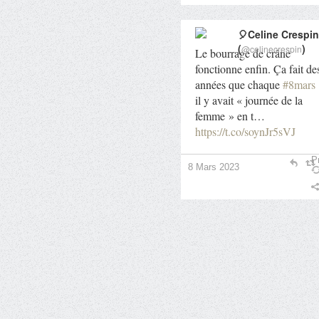
🎈Celine Crespin
(
)
@celinecrespin
Le bourrage de crâne
fonctionne enfin. Ça fait de
années que chaque
#8mars
il y avait « journée de la
femme » en t…
https://t.co/soynJr5sVJ
Pr
8 Mars 2023