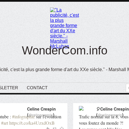
WonderCom.info
icité, c'est la plus grande forme d'art du XXe siècle." - Marshal
SLETTER
CONTACT
Celine Crespin
🎈Celine Crespin
(
)
(
)
@celinecrespin
@celinecrespin
utube :
#infographie
sur l'évolution
Trafic normal sur la 8, vous
#art
https://t.co/ka4UzxdOxB
vous foutez du monde ?!