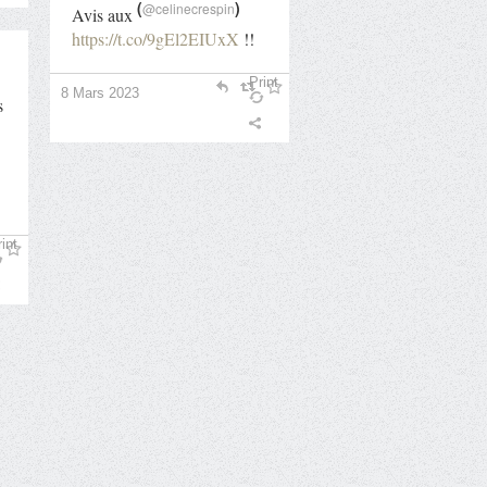
(
)
@celinecrespin
Avis aux
https://t.co/9gEl2EIUxX
!!
Print
8 Mars 2023
s
int