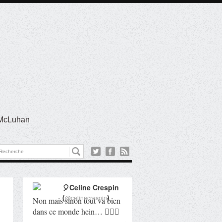
l McLuhan
🎈Celine Crespin
(
)
@celinecrespin
Non mais sinon tout va bien
dans ce monde hein… 🤦🏻‍♀️