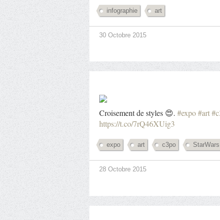
infographie
art
30 Octobre 2015
Croisement de styles 😍.
#expo
#art
#c
https://t.co/7rQ46XUig3
expo
art
c3po
StarWars
28 Octobre 2015