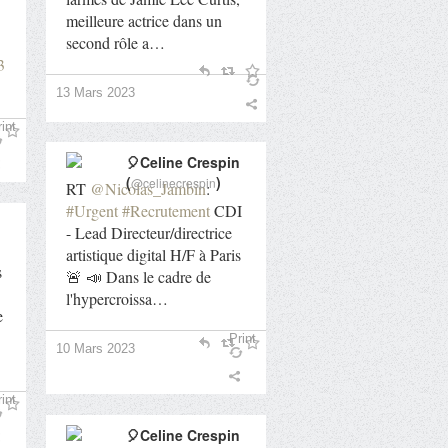
meilleure actrice dans un
second rôle a…
3
13 Mars 2023
int
🎈Celine Crespin
(
)
@celinecrespin
RT
@Nicolas_Jambin
:
#Urgent
#Recrutement
CDI
- Lead Directeur/directrice
artistique digital H/F à Paris
s
🚨 📣 Dans le cadre de
l'hypercroissa…
e
Print
10 Mars 2023
int
🎈Celine Crespin