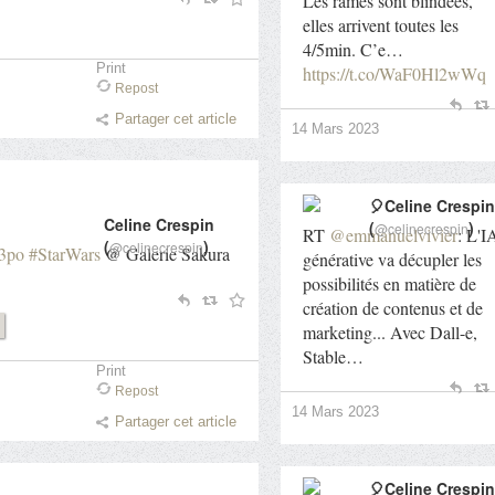
Les rames sont blindées,
elles arrivent toutes les
4/5min. C’e…
Print
https://t.co/WaF0Hl2wWq
Repost
Partager cet article
14 Mars 2023
🎈Celine Crespin
Celine Crespin
(
)
@celinecrespin
RT
@emmanuelvivier
: L'I
(
)
@celinecrespin
3po
#StarWars
@ Galerie Sakura
générative va décupler les
possibilités en matière de
création de contenus et de
marketing... Avec Dall-e,
Stable…
Print
Repost
14 Mars 2023
Partager cet article
🎈Celine Crespin