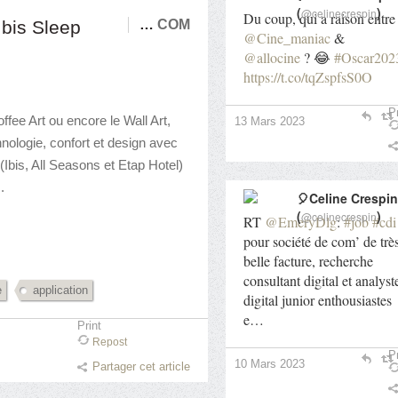
(
)
@celinecrespin
Du coup, qui a raison entre
Ibis Sleep
…
COM
@Cine_maniac
&
@allocine
? 😂
#Oscar202
https://t.co/tqZspfsS0O
Pr
offee Art ou encore le Wall Art,
13 Mars 2023
hnologie, confort et design avec
 (Ibis, All Seasons et Etap Hotel)
.
🎈Celine Crespin
(
)
@celinecrespin
RT
@EmeryDlg
:
#job
#cdi
pour société de com’ de trè
belle facture, recherche
consultant digital et analyst
e
application
digital junior enthousiastes
e…
Print
Repost
Pr
10 Mars 2023
Partager cet article