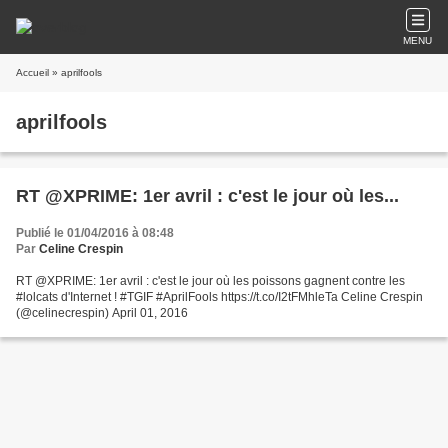
MENU
Accueil
» aprilfools
aprilfools
RT @XPRIME: 1er avril : c'est le jour où les...
Publié le 01/04/2016 à 08:48
Par
Celine Crespin
RT @XPRIME: 1er avril : c'est le jour où les poissons gagnent contre les
#lolcats d'Internet ! #TGIF #AprilFools https://t.co/I2tFMhleTa Celine Crespin
(@celinecrespin) April 01, 2016