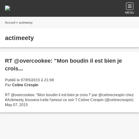
MENU
Accueil
» actimeety
actimeety
RT @overcookee: "Mon boudin il est bien je
crois...
Publié le 07/05/2015 à 21:08
Par
Celine Crespin
RT @overcookee: "Mon boudin il est bien je crois !" par @celinecrespin chez
#Actimeety, trouvera-t-elle l'amour ce soir ? Celine Crespin (@celinecrespin)
May 07, 2015