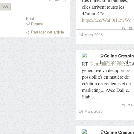
Les rames sont blindées,
elles arrivent toutes les
90s
4/5min. C’e…
Print
https://t.co/WaF0Hl2wWq
Repost
Partager cet article
14 Mars 2023
🎈Celine Crespin
(
)
@celinecrespin
RT
@emmanuelvivier
: L'I
générative va décupler les
possibilités en matière de
création de contenus et de
marketing... Avec Dall-e,
Stable…
14 Mars 2023
🎈Celine Crespin