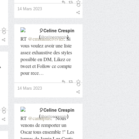
14 Mars 2023
🎈Celine Crespin
(
)
@celinecrespin
RT
@emmanuelvivier
: Si
vous voulez avoir une liste
assez exhaustive des styles
possible en DM, Likez ce
A
tweet et Follow ce compte
pour rece…
14 Mars 2023
🎈Celine Crespin
(
)
@celinecrespin
RT
@canalplus
: "Nous
venons de remporter un
Oscar tous ensemble !" Les
larmes de Jamie Lee Curtis,