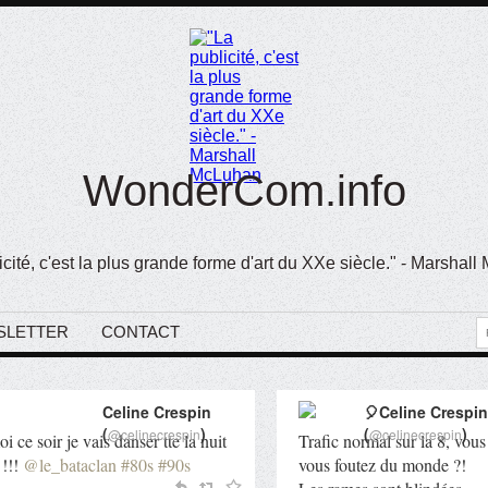
WonderCom.info
icité, c'est la plus grande forme d'art du XXe siècle." - Marshal
SLETTER
CONTACT
Celine Crespin
🎈Celine Crespin
(
)
(
)
@celinecrespin
@celinecrespin
i ce soir je vais danser tte la nuit
Trafic normal sur la 8, vous
 !!!
@le_bataclan
#80s
#90s
vous foutez du monde ?!