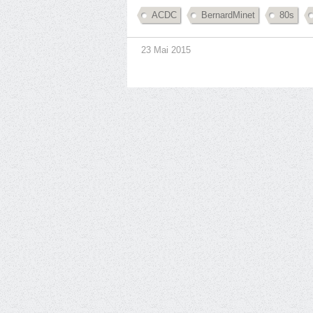
ACDC
BernardMinet
80s
23 Mai 2015