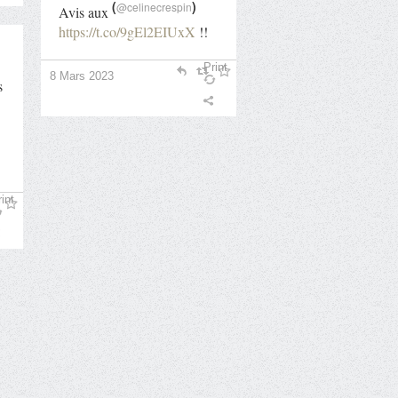
(
)
@celinecrespin
Avis aux
https://t.co/9gEl2EIUxX
!!
Print
8 Mars 2023
s
int