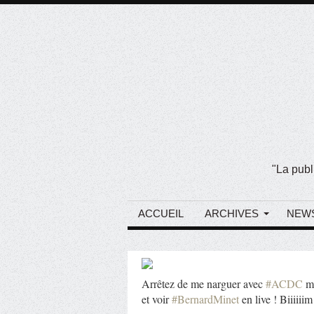
"La publ
ACCUEIL
ARCHIVES
NEW
Arrêtez de me narguer avec
#ACDC
mo
et voir
#BernardMinet
en live ! Biiiiiim