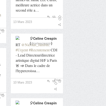
meilleure actrice dans un
second rôle a…
3
13 Mars 2023
int
🎈Celine Crespin
(
)
@celinecrespin
RT
@Nicolas_Jambin
:
#Urgent
#Recrutement
CDI
- Lead Directeur/directrice
artistique digital H/F à Paris
s
🚨 📣 Dans le cadre de
l'hypercroissa…
e
Print
10 Mars 2023
int
🎈Celine Crespin