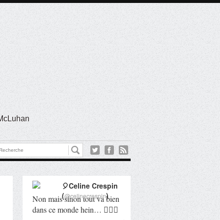
l McLuhan
🎈Celine Crespin
(
)
@celinecrespin
Non mais sinon tout va bien
dans ce monde hein… 🤦🏻‍♀️