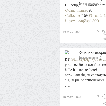
(
)
@celinecrespin
Du coup, qui a raison entre
@Cine_maniac
&
@allocine
? 😂
#Oscar202
https://t.co/tqZspfsS0O
Pr
13 Mars 2023
🎈Celine Crespin
(
)
@celinecrespin
RT
@EmeryDlg
:
#job
#cdi
pour société de com’ de trè
belle facture, recherche
consultant digital et analyst
digital junior enthousiastes
e…
Pr
10 Mars 2023