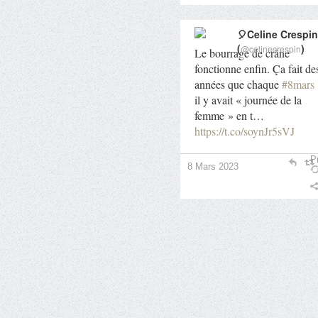
🎈Celine Crespin
(
)
@celinecrespin
Le bourrage de crâne
fonctionne enfin. Ça fait de
années que chaque
#8mars
il y avait « journée de la
femme » en t…
https://t.co/soynJr5sVJ
Pr
8 Mars 2023