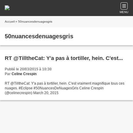
MENU
Accueil
» 50nuancesdenuagesgris
50nuancesdenuagesgris
RT @TilltheCat: Y'a pas à tortiller, hein. C'est...
Publié le 20/03/2015 à 10:30
Par
Celine Crespin
RT @TilltheCat: Y'a pas à tortiller, hein. C'est vraiment magnifique tous ces
nuages. #Eclipse #50NuancesDeNuagesGris Celine Crespin
(@celinecrespin) March 20, 2015