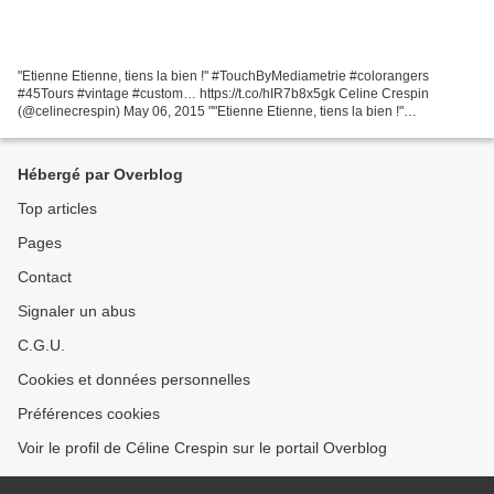
"Etienne Etienne, tiens la bien !" #TouchByMediametrie #colorangers
#45Tours #vintage #custom… https://t.co/hIR7b8x5gk Celine Crespin
(@celinecrespin) May 06, 2015 ""Etienne Etienne, tiens la bien !"
#TouchByMediametrie #colorangers #45Tours #vintage...
Hébergé par Overblog
Top articles
Pages
Contact
Signaler un abus
C.G.U.
Cookies et données personnelles
Préférences cookies
Voir le profil de Céline Crespin sur le portail Overblog