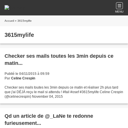
MENU
Accueil
» 3615mylife
3615mylife
Checker ses mails toutes les 3min depuis ce
matin...
Publié le 04/11/2015 à 09:59
Par
Celine Crespin
Checker ses mails toutes les 3min depuis ce matin et réaliser 2h plus tard
que j'ai DÉJÀ reçu le mail si attendu ! #fail #osef #3615mylife Celine Crespin
(@celinecrespin) November 04, 2015
Qd un article de @_LaNe te redonne
furieusement...