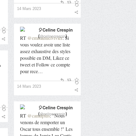
14 Mars 2023
🎈Celine Crespin
(
)
@celinecrespin
RT
@emmanuelvivier
: Si
vous voulez avoir une liste
assez exhaustive des styles
possible en DM, Likez ce
A
tweet et Follow ce compte
pour rece…
14 Mars 2023
🎈Celine Crespin
(
)
@celinecrespin
RT
@canalplus
: "Nous
venons de remporter un
Oscar tous ensemble !" Les
larmes de Jamie Lee Curtis,