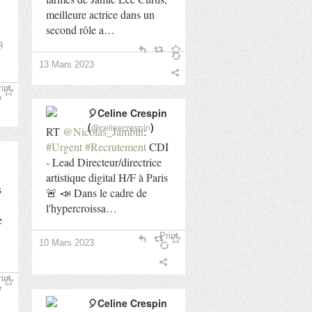
meilleure actrice dans un
second rôle a…
3
13 Mars 2023
int
🎈Celine Crespin
(
)
@celinecrespin
RT
@Nicolas_Jambin
:
#Urgent
#Recrutement
CDI
- Lead Directeur/directrice
artistique digital H/F à Paris
s
🚨 📣 Dans le cadre de
l'hypercroissa…
e
Print
10 Mars 2023
int
🎈Celine Crespin