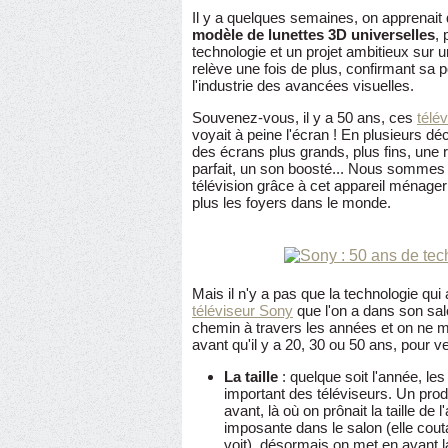
Il y a quelques semaines, on apprenait
modèle de lunettes 3D universelles
, 
technologie et un projet ambitieux sur 
relève une fois de plus, confirmant sa 
l'industrie des avancées visuelles.
Souvenez-vous, il y a 50 ans, ces
télé
voyait à peine l'écran ! En plusieurs d
des écrans plus grands, plus fins, une 
parfait, un son boosté... Nous sommes
télévision grâce à cet appareil ménager
plus les foyers dans le monde.
Mais il n'y a pas que la technologie qu
téléviseur Sony
que l'on a dans son sal
chemin à travers les années et on ne
avant qu'il y a 20, 30 ou 50 ans, pour v
La taille
: quelque soit l'année, les
important des téléviseurs. Un prod
avant, là où on prônait la taille de 
imposante dans le salon (elle couta
voit), désormais on met en avant la t