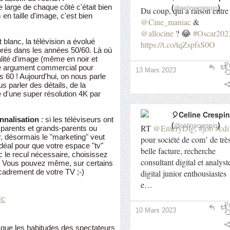
(
)
large de chaque côté c'était bien
@celinecrespin
Du coup, qui a raison entre
en taille d'image, c'est bien
@Cine_maniac
&
@allocine
? 😂
#Oscar202
t blanc, la télévision a évolué
https://t.co/tqZspfsS0O
lorés dans les années 50/60. Là où
alité d'image (même en noir et
Pr
ble argument commercial pour
13 Mars 2023
 60 ! Aujourd'hui, on nous parle
s parler des détails, de la
e d'une super résolution 4K par
🎈Celine Crespin
onnalisation
: si les téléviseurs ont
(
)
@celinecrespin
RT
@EmeryDlg
:
#job
#cdi
 parents et grands-parents ou
r, désormais le "marketing" veut
pour société de com’ de trè
déal pour que votre espace "tv"
belle facture, recherche
 le recul nécessaire, choisissez
consultant digital et analyst
ur. Vous pouvez même, sur certains
ncadrement de votre TV ;-)
digital junior enthousiastes
e…
Pr
10 Mars 2023
 que les habitudes des spectateurs