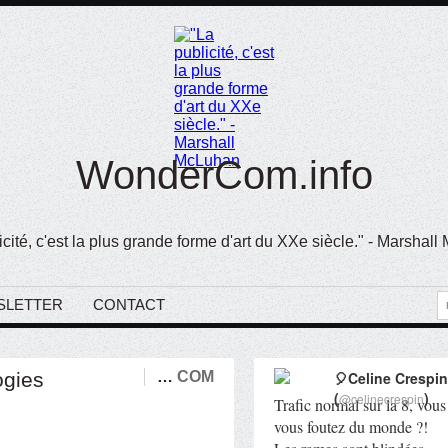
WonderCom.info
icité, c'est la plus grande forme d'art du XXe siècle." - Marshal
SLETTER
CONTACT
ogies
…
COM
🎈Celine Crespin
(
)
@celinecrespin
Trafic normal sur la 8, vous
vous foutez du monde ?!