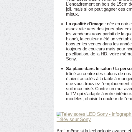
L'encadrement en bois de 15cm de 
joli, mais si on peut gagner ces cm 
mieux.
La qualité d'image
: née en noir e
assez vite vers des jours plus co
les vendeurs vous parlait de la qu
blanc), la couleur a été un vérita
booster les ventes dans les années
toujours de couleurs mais pour nou
pixellisation, de la HD, voire mêm
Sony.
Sa place dans le salon
/ la pers
trôné au centre des salons de nos
étaient accolés à la table à mange
que vous trouviez l'emplacement i
soit maximisé. Contre un mur avec
la TV qui s'adapte à votre intérie
modèles, choisir la couleur de l'e
Téléviseur Sony
Bref, même si la technologie avance et