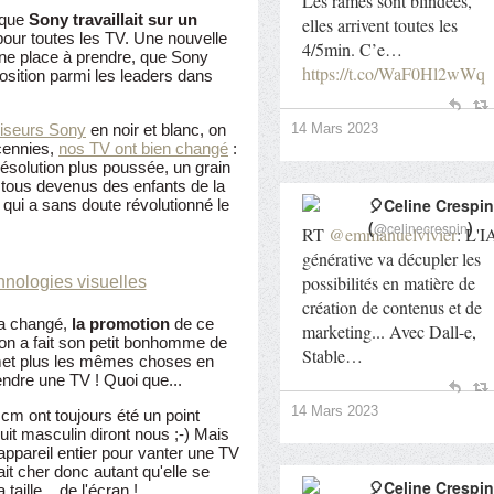
Les rames sont blindées,
 que
Sony travaillait sur un
elles arrivent toutes les
pour toutes les TV. Une nouvelle
4/5min. C’e…
une place à prendre, que Sony
https://t.co/WaF0Hl2wWq
position parmi les leaders dans
viseurs Sony
en noir et blanc, on
14 Mars 2023
écennies,
nos TV ont bien changé
:
résolution plus poussée, un grain
 tous devenus des enfants de la
🎈Celine Crespin
 qui a sans doute révolutionné le
(
)
@celinecrespin
RT
@emmanuelvivier
: L'I
générative va décupler les
possibilités en matière de
création de contenus et de
i a changé,
la promotion
de ce
marketing... Avec Dall-e,
on a fait son petit bonhomme de
Stable…
 met plus les mêmes choses en
endre une TV ! Quoi que...
14 Mars 2023
 cm ont toujours été un point
uit masculin diront nous ;-) Mais
l'appareil entier pour vanter une TV
it cher donc autant qu'elle se
🎈Celine Crespin
aille... de l'écran !