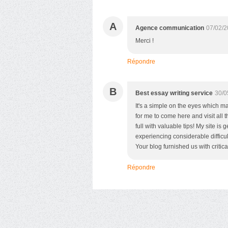
A
Agence communication
07/02/2
Merci !
Répondre
B
Best essay writing service
30/0
It's a simple on the eyes which m
for me to come here and visit all 
full with valuable tips! My site is
experiencing considerable difficu
Your blog furnished us with critica
Répondre