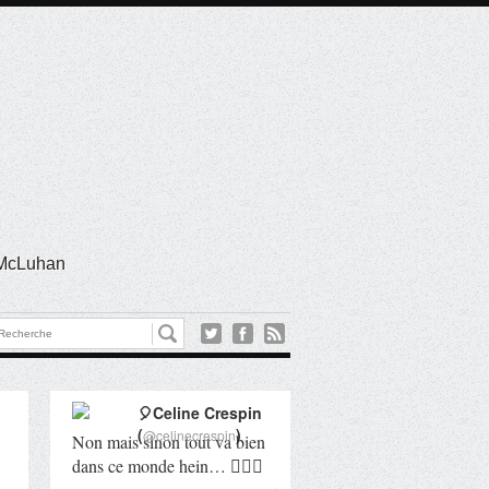
l McLuhan
🎈Celine Crespin
(
)
@celinecrespin
Non mais sinon tout va bien
dans ce monde hein… 🤦🏻‍♀️