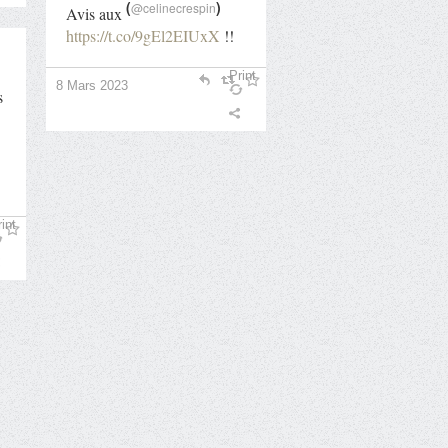
(
)
@celinecrespin
Avis aux
https://t.co/9gEl2EIUxX
!!
Print
8 Mars 2023
s
int