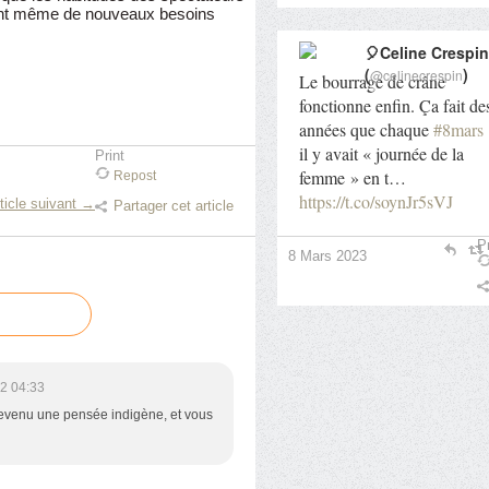
éant même de nouveaux besoins
🎈Celine Crespin
(
)
@celinecrespin
Le bourrage de crâne
fonctionne enfin. Ça fait de
années que chaque
#8mars
il y avait « journée de la
Print
femme » en t…
Repost
https://t.co/soynJr5sVJ
ticle suivant →
Partager cet article
Pr
8 Mars 2023
2 04:33
devenu une pensée indigène, et vous