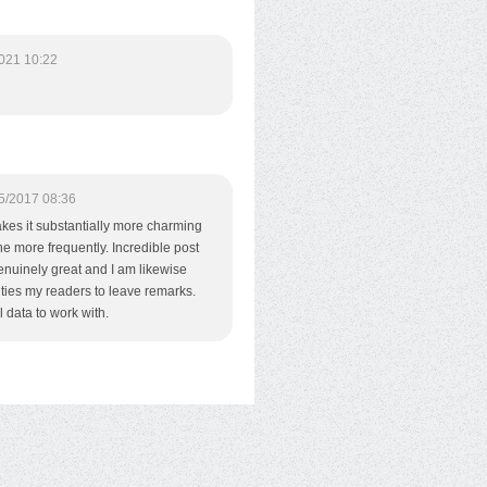
021 10:22
5/2017 08:36
akes it substantially more charming
the more frequently. Incredible post
 genuinely great and I am likewise
lties my readers to leave remarks.
l data to work with.