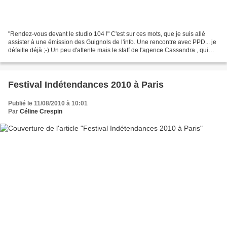
"Rendez-vous devant le studio 104 !" C'est sur ces mots, que je suis allé
assister à une émission des Guignols de l'info. Une rencontre avec PPD... je
défaille déjà ;-) Un peu d'attente mais le staff de l'agence Cassandra , qui
gère les castings de candidats...
Festival Indétendances 2010 à Paris
Publié le 11/08/2010 à 10:01
Par
Céline Crespin