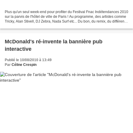
Plus qu'un seul week-end pour profiter du Festival Fnac Indétendances 2010
sur la parvis de l'hôtel de ville de Paris ! Au programme, des artistes comme
Tricky, Alan Stivell, DJ Zebra, Nada Surf etc... Du bon, du remix, du différent !
Au hasard d'une...
McDonald's ré-invente la bannière pub
interactive
Publié le 10/08/2010 à 13:49
Par
Céline Crespin