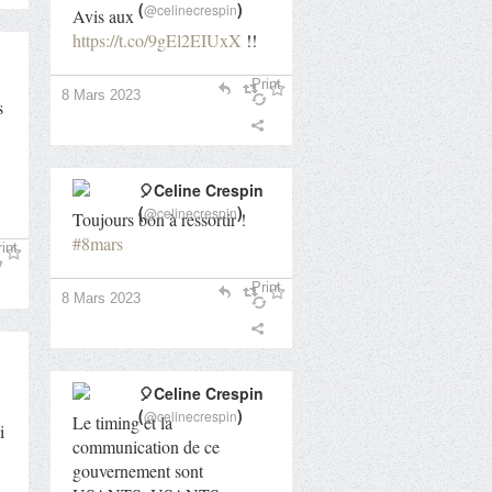
(
)
@celinecrespin
Avis aux
https://t.co/9gEl2EIUxX
!!
Print
8 Mars 2023
s
🎈Celine Crespin
(
)
@celinecrespin
Toujours bon à ressortir !
#8mars
int
Print
8 Mars 2023
🎈Celine Crespin
(
)
@celinecrespin
Le timing et la
i
communication de ce
gouvernement sont