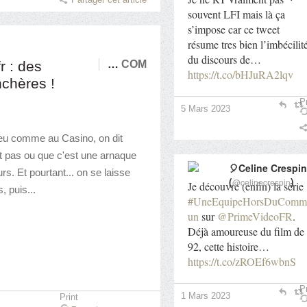
souvent LFI mais là ça
s’impose car ce tweet
résume tres bien l’imbécilit
du discours de…
r : des
…
COM
https://t.co/bHJuRA2lqv
nchères !
Pr
5 Mars 2023
 peu comme au Casino, on dit
it pas ou que c'est une arnaque
🎈Celine Crespin
rs. Et pourtant... on se laisse
(
)
@celinecrespin
Je découvre (enfin) la série
, puis...
#UneEquipeHorsDuComm
un
sur
@PrimeVideoFR
.
Déjà amoureuse du film de
92, cette histoire…
https://t.co/zROEf6wbnS
Pr
1 Mars 2023
Print