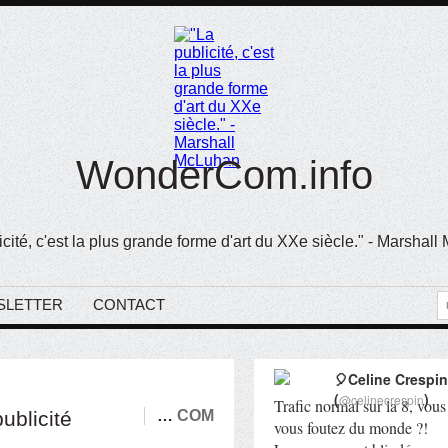
WonderCom.info
icité, c'est la plus grande forme d'art du XXe siècle." - Marshal
SLETTER
CONTACT
🎈Celine Crespin
(
)
@celinecrespin
Trafic normal sur la 8, vous
ublicité
…
COM
vous foutez du monde ?!