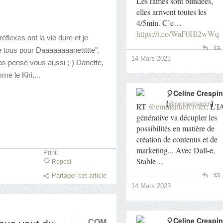
Les rames sont blindées,
elles arrivent toutes les
4/5min. C’e…
https://t.co/WaF0Hl2wWq
éflexes ont la vie dure et je
 tous pour Daaaaaaaanettttte".
14 Mars 2023
s pensé vous aussi ;-) Danette,
e le Kiri,...
🎈Celine Crespin
(
)
@celinecrespin
RT
@emmanuelvivier
: L'I
générative va décupler les
possibilités en matière de
création de contenus et de
marketing... Avec Dall-e,
Print
Stable…
Repost
Partager cet article
14 Mars 2023
🎈Celine Crespin
…
COM