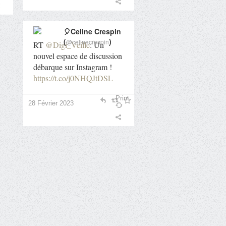
🎈Celine Crespin
(
)
@celinecrespin
RT
@Digi_Veille
: Un
nouvel espace de discussion
débarque sur Instagram !
https://t.co/j0NHQJtDSL
Print
28 Février 2023