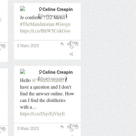
🎈Celine Crespin
(
)
@celinecrespin
Je confirme ! 👍🏻 Merci !
é
#TheMandalorian
#Grogu
https://t.co/BhW5CokGoo
Print
int
3 Mars 2023
🎈Celine Crespin
(
)
@celinecrespin
Hello
@VisitScotland
! I
have a question and I don't
find the anwser online. How
can I find the distilleries
with a…
https://t.co/l5qvEjVuyE
Print
int
3 Mars 2023