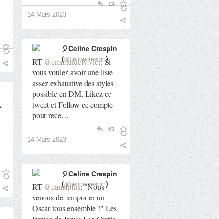
14 Mars 2023
🎈Celine Crespin
(
)
@celinecrespin
RT
@emmanuelvivier
: Si
vous voulez avoir une liste
assez exhaustive des styles
possible en DM, Likez ce
A
tweet et Follow ce compte
pour rece…
14 Mars 2023
🎈Celine Crespin
(
)
@celinecrespin
RT
@canalplus
: "Nous
venons de remporter un
Oscar tous ensemble !" Les
larmes de Jamie Lee Curtis,