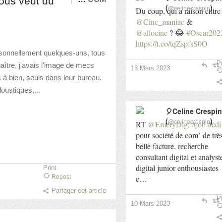
vous veut du
(
)
@celinecrespin
Du coup, qui a raison entre
@Cine_maniac
&
@allocine
? 😂
#Oscar202
https://t.co/tqZspfsS0O
ersonnellement quelques-uns, tous
Pr
naître, j'avais l'image de mecs
13 Mars 2023
 à bien, seuls dans leur bureau.
oustiques,...
🎈Celine Crespin
(
)
@celinecrespin
RT
@EmeryDlg
:
#job
#cdi
pour société de com’ de trè
belle facture, recherche
consultant digital et analyst
digital junior enthousiastes
Print
e…
Repost
Partager cet article
Pr
10 Mars 2023