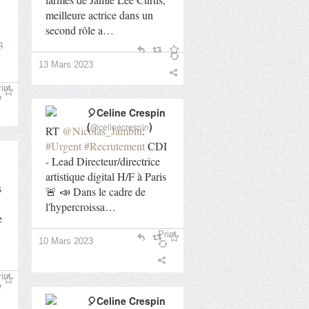
meilleure actrice dans un
second rôle a…
3
13 Mars 2023
int
🎈Celine Crespin
(
)
@celinecrespin
RT
@Nicolas_Jambin
:
#Urgent
#Recrutement
CDI
- Lead Directeur/directrice
artistique digital H/F à Paris
s
🚨 📣 Dans le cadre de
l'hypercroissa…
e
Print
10 Mars 2023
int
🎈Celine Crespin