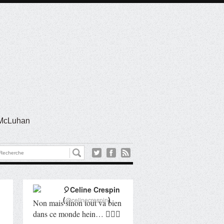
l McLuhan
🎈Celine Crespin
(
)
@celinecrespin
Non mais sinon tout va bien
dans ce monde hein… 🤦🏻‍♀️