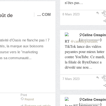
n’êtes pas…
Pr
8 Mars 2023
oût de
…
COM
🎈Celine Crespin
(
)
@celinecrespin
tivité d'Oasis ne flanche pas ! 7
RT
@camillejourdain
:
TikTok lance des vidéos
ités, la marque aux boissons
payantes pour mieux lutter
course vers le "marketing
contre YouTube. Ce mardi,
plus sa communauté...
la filiale de ByteDance a
dévoilé une nou…
Pr
7 Mars 2023
Print
🎈Celine Crespin
Repost
(
)
@celinecrespin
Je ne RT vraiment pas
Partager cet article