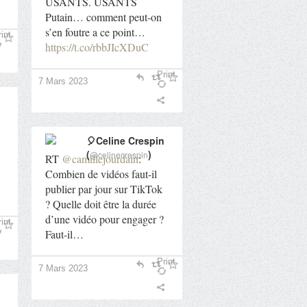
USANTS. USANTS
Putain… comment peut-on
s’en foutre a ce point…
int
https://t.co/rbbJIcXDuC
Print
7 Mars 2023
🎈Celine Crespin
(
)
@celinecrespin
RT
@camillejourdain
:
Combien de vidéos faut-il
publier par jour sur TikTok
? Quelle doit être la durée
d’une vidéo pour engager ?
int
Faut-il…
Print
7 Mars 2023