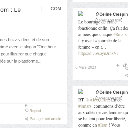
om : Le
…
COM
🎈Celine Crespin
(
)
@celinecrespin
Le bourrage de crâne
fonctionne enfin. Ça fait de
années que chaque
#8mars
r des buzz vidéos et de son
il y avait « journée de la
femme » en t…
animé avec le slogan "One hour
https://t.co/soynJr5sVJ
pour illustrer que chaque
ée sur la plateforme...
Pr
8 Mars 2023
🎈Celine Crespin
(
)
@celinecrespin
RT
@AlexQuiec
: En ce
#8mars
, continuons d’être
Print
Repost
aux côtés de ces femmes qu
se battent pour leur liberté,
Partager cet article
comme en
#Iran
! Vous