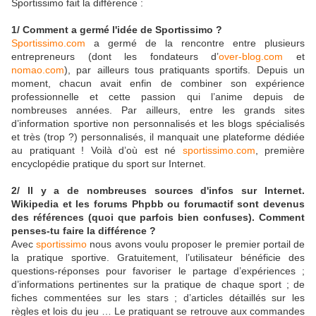
Sportissimo fait la différence :
1/ Comment a germé l'idée de Sportissimo ?
Sportissimo.com
a germé de la rencontre entre plusieurs
entrepreneurs (dont les fondateurs d’
over-blog.com
et
nomao.com
), par ailleurs tous pratiquants sportifs. Depuis un
moment, chacun avait enfin de combiner son expérience
professionnelle et cette passion qui l’anime depuis de
nombreuses années. Par ailleurs, entre les grands sites
d’information sportive non personnalisés et les blogs spécialisés
et très (trop ?) personnalisés, il manquait une plateforme dédiée
au pratiquant ! Voilà d’où est né
sportissimo.com
, première
encyclopédie pratique du sport sur Internet.
2/ Il y a de nombreuses sources d'infos sur Internet.
Wikipedia et les forums Phpbb ou forumactif sont devenus
des références (quoi que parfois bien confuses). Comment
penses-tu faire la différence ?
Avec
sportissimo
nous avons voulu proposer le premier portail de
la pratique sportive. Gratuitement, l’utilisateur bénéficie des
questions-réponses pour favoriser le partage d’expériences ;
d’informations pertinentes sur la pratique de chaque sport ; de
fiches commentées sur les stars ; d’articles détaillés sur les
règles et lois du jeu … Le pratiquant se retrouve aux commandes