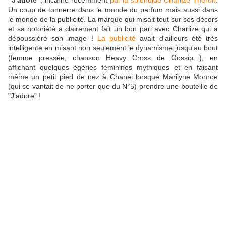
"J'adore"
, incarné récemment
par la splendide Charlize Theron
.
Un coup de tonnerre dans le monde du parfum mais aussi dans
le monde de la publicité. La marque qui misait tout sur ses décors
et sa notoriété a clairement fait un bon pari avec Charlize qui a
dépoussiéré son image !
La publicité
avait d'ailleurs été très
intelligente en misant non seulement le dynamisme jusqu'au bout
(femme pressée, chanson Heavy Cross de Gossip...), en
affichant quelques égéries féminines mythiques et en faisant
même un petit pied de nez à Chanel lorsque Marilyne Monroe
(qui se vantait de ne porter que du N°5) prendre une bouteille de
"J'adore" !