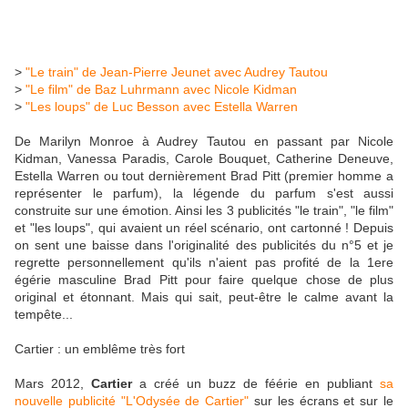
>
"Le train" de Jean-Pierre Jeunet avec Audrey Tautou
>
"Le film" de Baz Luhrmann avec Nicole Kidman
>
"Les loups" de Luc Besson avec Estella Warren
De Marilyn Monroe à Audrey Tautou en passant par Nicole
Kidman, Vanessa Paradis, Carole Bouquet, Catherine Deneuve,
Estella Warren ou tout dernièrement Brad Pitt (premier homme a
représenter le parfum), la légende du parfum s'est aussi
construite sur une émotion. Ainsi les 3 publicités "le train", "le film"
et "les loups", qui avaient un réel scénario, ont cartonné ! Depuis
on sent une baisse dans l'originalité des publicités du n°5 et je
regrette personnellement qu'ils n'aient pas profité de la 1ere
égérie masculine Brad Pitt pour faire quelque chose de plus
original et étonnant. Mais qui sait, peut-être le calme avant la
tempête...
Cartier : un emblême très fort
Mars 2012,
Cartier
a créé un buzz de féérie en publiant
sa
nouvelle publicité "L'Odysée de Cartier"
sur les écrans et sur le