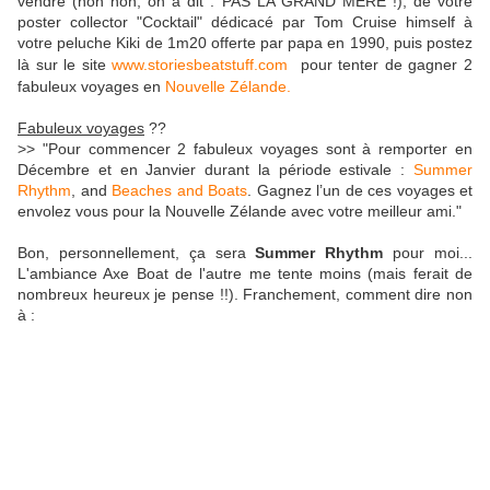
vendre (non non, on a dit : PAS LA GRAND MERE !), de votre
poster collector "Cocktail" dédicacé par Tom Cruise himself à
votre peluche Kiki de 1m20 offerte par papa en 1990, puis postez
là sur le site
www.storiesbeatstuff.com
pour tenter de gagner 2
fabuleux voyages en
Nouvelle Zélande.
Fabuleux voyages
??
>> "Pour commencer 2 fabuleux voyages sont à remporter en
Décembre et en Janvier durant la période estivale :
Summer
Rhythm
, and
Beaches and Boats
. Gagnez l’un de ces voyages et
envolez vous pour la Nouvelle Zélande avec votre meilleur ami."
Bon, personnellement, ça sera
Summer Rhythm
pour moi...
L'ambiance Axe Boat de l'autre me tente moins (mais ferait de
nombreux heureux je pense !!). Franchement, comment dire non
à :