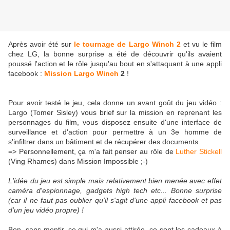
Après avoir été sur
le tournage de Largo Winch 2
et vu le film
chez LG, la bonne surprise a été de découvrir qu'ils avaient
poussé l'action et le rôle jusqu'au bout en s'attaquant à une appli
facebook :
Mission
Largo Winch
2
!
Pour avoir testé le jeu, cela donne un avant goût du jeu vidéo :
Largo (Tomer Sisley) vous brief sur la mission en reprenant les
personnages du film, vous disposez ensuite d'une interface de
surveillance et d'action pour permettre à un 3e homme de
s'infiltrer dans un bâtiment et de récupérer des documents.
=> Personnellement, ça m'a fait penser au rôle de
Luther Stickell
(Ving Rhames) dans Mission Impossible ;-)
L'idée du jeu est simple mais relativement bien menée avec effet
caméra d'espionnage, gadgets high tech etc... Bonne surprise
(car il ne faut pas oublier qu'il s'agit d'une appli facebook et pas
d'un jeu vidéo propre) !
Bon, sans mentir, ce qui m'a aussi attirée, ce sont les cadeaux à