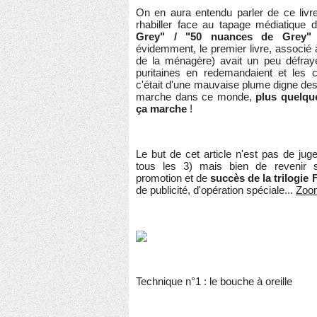
On en aura entendu parler de ce liv
rhabiller face au tapage médiatique d
Grey" / "50 nuances de Grey"
évidemment, le premier livre, associé
de la ménagère) avait un peu défrayé
puritaines en redemandaient et les c
c'était d'une mauvaise plume digne de
marche dans ce monde,
plus quelque
ça marche
!
Le but de cet article n'est pas de juge
tous les 3) mais bien de revenir s
promotion et de
succès de la trilogie 
de publicité, d'opération spéciale...
Zoom
Technique n°1 : le bouche à oreille