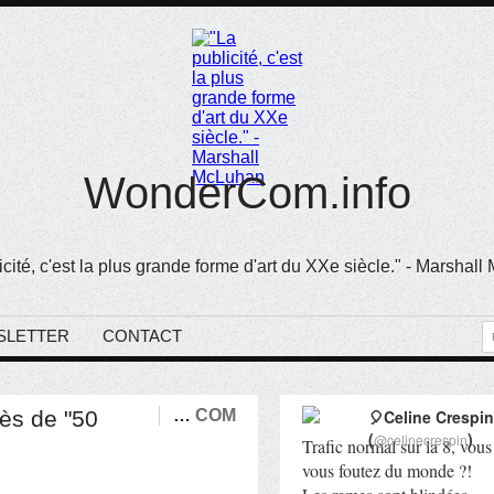
WonderCom.info
icité, c'est la plus grande forme d'art du XXe siècle." - Marshal
SLETTER
CONTACT
ès de "50
…
COM
🎈Celine Crespin
(
)
@celinecrespin
Trafic normal sur la 8, vous
vous foutez du monde ?!