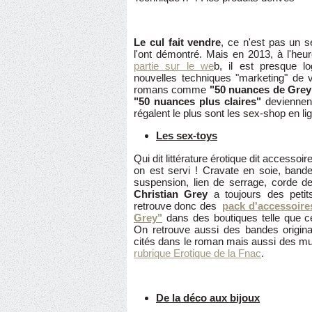
Le cul fait vendre
, ce n'est pas un 
l'ont démontré. Mais en 2013, à l'he
partie sur le we
b, il est presque l
nouvelles techniques "marketing" de v
romans comme
"50 nuances de Grey
"50 nuances plus claires"
deviennent
régalent le plus sont les sex-shop en lig
Les sex-toys
Qui dit littérature érotique dit accessoire
on est servi ! Cravate en soie, bande
suspension, lien de serrage, corde 
Christian Grey
a toujours des petit
retrouve donc des
pack d'accessoire
Grey"
dans des boutiques telle que c
On retrouve aussi des bandes original
cités dans le roman mais aussi des m
rubrique Erotique de la Fnac
.
De la déco aux bijoux