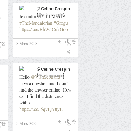
🎈Celine Crespin
(
)
@celinecrespin
Je confirme ! 👍🏻 Merci !
é
#TheMandalorian
#Grogu
https://t.co/BhW5CokGoo
Print
int
3 Mars 2023
🎈Celine Crespin
(
)
@celinecrespin
Hello
@VisitScotland
! I
have a question and I don't
find the anwser online. How
can I find the distilleries
with a…
https://t.co/l5qvEjVuyE
Print
int
3 Mars 2023