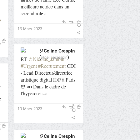
meilleure actrice dans un
second rôle a…
3
13 Mars 2023
int
🎈Celine Crespin
(
)
@celinecrespin
RT
@Nicolas_Jambin
:
#Urgent
#Recrutement
CDI
- Lead Directeur/directrice
artistique digital H/F à Paris
s
🚨 📣 Dans le cadre de
l'hypercroissa…
e
Print
10 Mars 2023
int
🎈Celine Crespin