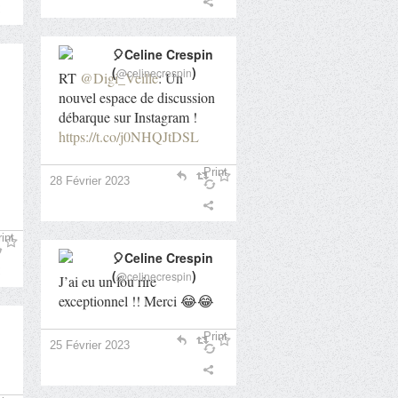
🎈Celine Crespin
(
)
@celinecrespin
RT
@Digi_Veille
: Un
nouvel espace de discussion
débarque sur Instagram !
https://t.co/j0NHQJtDSL
Print
28 Février 2023
int
🎈Celine Crespin
(
)
@celinecrespin
J’ai eu un fou rire
exceptionnel !! Merci 😂😂
Print
25 Février 2023