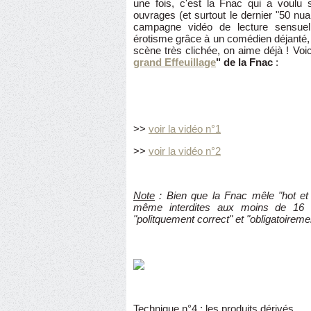
une fois, c'est la Fnac qui a voulu
ouvrages (et surtout le dernier "50 nu
campagne vidéo de lecture sensuel
érotisme grâce à un comédien déjanté,
scène très clichée, on aime déjà ! Voi
grand Effeuillage
" de la Fnac
:
>>
voir la vidéo n°1
>>
voir la vidéo n°2
Note
: Bien que la Fnac mêle "hot et 
même interdites aux moins de 16 a
"politquement correct" et "obligatoiremen
Technique n°4 : les produits dérivés