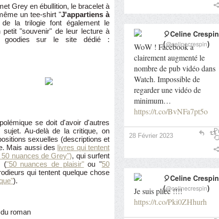
et Grey en ébullition, le bracelet à
 même un tee-shirt "
J'appartiens à
 de la trilogie font également le
petit "souvenir" de leur lecture à
🎈Celine Crespin
 goodies sur le site dédié :
(
)
@celinecrespin
WoW ! Facebook a
clairement augmenté le
nombre de pub vidéo dans
Watch. Impossible de
regarder une vidéo de
minimum…
https://t.co/BvNFa7pt5o
polémique se doit d'avoir d'autres
 sujet. Au-delà de la critique, on
Pr
28 Février 2023
ositions sexuelles (descriptions et
ie. Mais aussi des
livres qui tentent
e 50 nuances de Grey")
, qui surfent
 (
"50 nuances de plaisir"
ou "
50
rodieurs qui tentent quelque chose
🎈Celine Crespin
que"
).
(
)
@celinecrespin
Je suis pliée !!!!
https://t.co/Pki0ZHhurh
r du roman