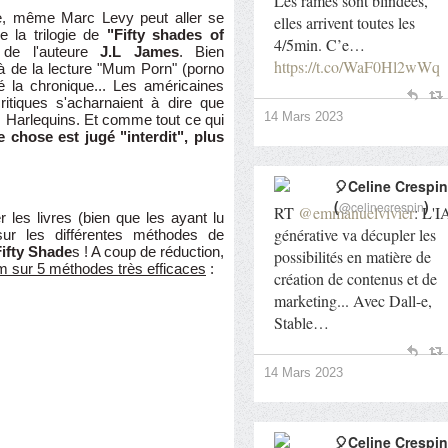
Les rames sont blindées,
re, même Marc Levy peut aller se
elles arrivent toutes les
e la trilogie de
"Fifty shades of
4/5min. C’e…
de l'auteure
J.L James
. Bien
https://t.co/WaF0Hl2wWq
 à de la lecture "Mum Porn" (porno
 la chronique... Les américaines
ritiques s'acharnaient à dire que
14 Mars 2023
s Harlequins. Et comme tout ce qui
 chose est jugé "interdit", plus
🎈Celine Crespin
(
)
@celinecrespin
RT
@emmanuelvivier
: L'I
r les livres (bien que les ayant lu
générative va décupler les
ur les différentes méthodes de
Fifty Shade
s ! A coup de réduction,
possibilités en matière de
 sur 5 méthodes très efficaces
:
création de contenus et de
marketing... Avec Dall-e,
Stable…
14 Mars 2023
🎈Celine Crespin