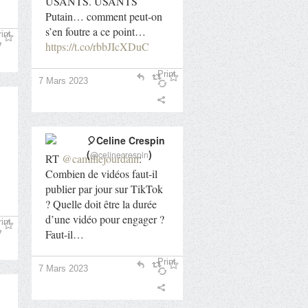
USANTS. USANTS
Putain… comment peut-on
s’en foutre a ce point…
int
https://t.co/rbbJIcXDuC
Print
7 Mars 2023
🎈Celine Crespin
(
)
@celinecrespin
RT
@camillejourdain
:
Combien de vidéos faut-il
publier par jour sur TikTok
? Quelle doit être la durée
d’une vidéo pour engager ?
int
Faut-il…
Print
7 Mars 2023