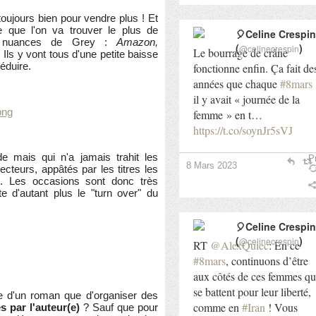
oujours bien pour vendre plus ! Et
ne que l'on va trouver le plus de
🎈Celine Crespin
50 nuances de Grey :
Amazon,
(
)
@celinecrespin
Le bourrage de crâne
.. Ils y vont tous d'une petite baisse
séduire.
fonctionne enfin. Ça fait de
années que chaque
#8mars
il y avait « journée de la
femme » en t…
https://t.co/soynJr5sVJ
 mais qui n'a jamais trahit les
Pr
8 Mars 2023
cteurs, appâtés par les titres les
é. Les occasions sont donc très
e d'autant plus le "turn over" du
🎈Celine Crespin
(
)
@celinecrespin
RT
@AlexQuiec
: En ce
#8mars
, continuons d’être
aux côtés de ces femmes qu
se battent pour leur liberté,
ie d'un roman que d'organiser des
comme en
#Iran
! Vous
s par l'auteur(e)
? Sauf que pour