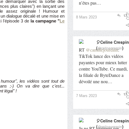
 se démarquer avec la sortie des
n’êtes pas…
ances plus claires") en lançant une
le assez originale ! Humour et
Pr
 un dialogue décalé et une mise en
8 Mars 2023
ci l'épisode 3 de
la campagne "
Le
🎈Celine Crespin
(
)
@celinecrespin
RT
@camillejourdain
:
TikTok lance des vidéos
payantes pour mieux lutter
contre YouTube. Ce mardi,
la filiale de ByteDance a
dévoilé une nou…
humour", les vidéos sont tout de
ns ;-) On va dire que c'est...
t légal" !
Pr
7 Mars 2023
🎈Celine Crespin
(
)
@celinecrespin
Je ne RT vraiment pas