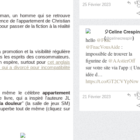
Pr
25 Février 2023
oman, un homme qui se retrouve
tence de l'appartement de Christian
ur passer de la fiction à la réalité
🎈Celine Crespin
(
)
@celinecrespin
hello
@Fnac
@FnacVousAide
:
romotion et la visibilité régulière
impossible de trouver la
s les esprits des consommateurs.
figurine de
@AAstierOff
n espère, surtout pour
cet anglais
sur votre site via l'app :( U
 qui a divorcé pour incompatibilité
idée d…
https://t.co/GT2CVYpNrw
 de même le célèbre
appartement
Pr
21 Février 2023
 livre, qui a inspiré l'auteure JL
a douleur
" (la salle de jeux SM)
 superbe tout de même (cliquez sur