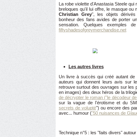
La robe violette d'Anastasia Steele qui m
breloques qu'il lui offre, le masque ou
Christian Grey
", les objets dérivés
bonheur des fans avides de porter un 
sensation. Quelques exemples de
fiftyshadesofgreymerchandise.net
Les autres livres
Un livre à succès qui créé autant de 
auteurs qui donnent leurs avis sur le
retrouve surtout des ouvrages sur les p
en images) des deux héros de la trilog
de décrypter le roman ("le décodeur d
sur la vague de l'érotisme et du SM
secrets de volupté
") ou encore des pa
avec... humour (
"50 nuisances de Glau
Technique n°5 : les "faits divers" autou