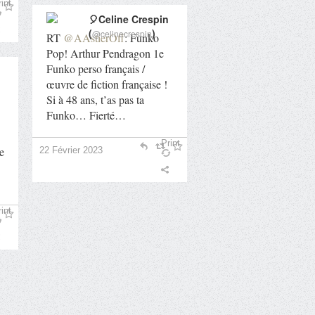
int
🎈Celine Crespin
(
)
@celinecrespin
RT
@AAstierOff
: Funko
Pop! Arthur Pendragon 1e
Funko perso français /
œuvre de fiction française !
Si à 48 ans, t’as pas ta
Funko… Fierté…
Print
ne
22 Février 2023
int