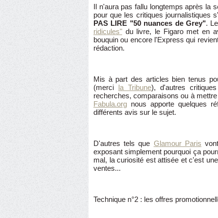
Il n'aura pas fallu longtemps après la so
pour que les critiques journalistique
PAS LIRE "50 nuances de Grey"
. L
ridicules"
du livre, le Figaro met en 
bouquin ou encore l'Express qui revien
rédaction.
Mis à part des articles bien tenus po
(merci
la Tribune
), d'autres critique
recherches, comparaisons ou à mettre d
Fabula.org
nous apporte quelques réf
différents avis sur le sujet.
D'autres tels que
Glamour Paris
vont
exposant simplement pourquoi ça pourra
mal, la curiosité est attisée et c'est u
ventes...
Technique n°2 : les offres promotionnel