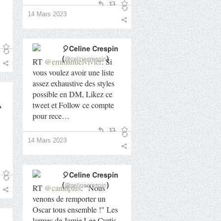
14 Mars 2023
🎈Celine Crespin
(
)
@celinecrespin
RT
@emmanuelvivier
: Si
vous voulez avoir une liste
assez exhaustive des styles
possible en DM, Likez ce
A
tweet et Follow ce compte
pour rece…
14 Mars 2023
🎈Celine Crespin
(
)
@celinecrespin
RT
@canalplus
: "Nous
venons de remporter un
Oscar tous ensemble !" Les
larmes de Jamie Lee Curtis,