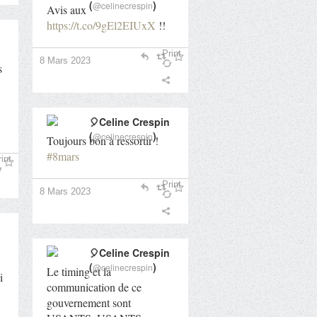
(
)
@celinecrespin
Avis aux
https://t.co/9gEl2EIUxX
!!
Print
8 Mars 2023
s
🎈Celine Crespin
(
)
@celinecrespin
Toujours bon à ressortir !
#8mars
int
Print
8 Mars 2023
🎈Celine Crespin
(
)
@celinecrespin
Le timing et la
i
communication de ce
gouvernement sont