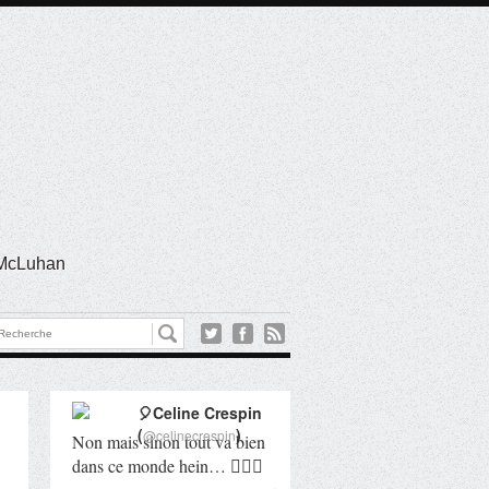
l McLuhan
🎈Celine Crespin
(
)
@celinecrespin
Non mais sinon tout va bien
dans ce monde hein… 🤦🏻‍♀️