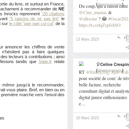
(
)
rtie du livre, et surtout en France,
@celinecrespin
Du coup, qui a raison entre
s s'acharnent à recommander de
NE
@Cine_maniac
&
es Inrocks reprennent
"20 citations
@allocine
? 😂
#Oscar202
avant
"5 raisons de ne pas lire"
le
t sur
le côté "pan pan cul cul"
de la
https://t.co/tqZspfsS0O
Pr
13 Mars 2023
ur annoncer les chiffres de vente
s n'hésitent pas à faire quelques
es lecteurs à contributions ; ainsi
lexions tandis que
Slate.fr
relate
🎈Celine Crespin
(
)
@celinecrespin
RT
@EmeryDlg
:
#job
#cdi
pour société de com’ de trè
belle facture, recherche
 même jusqu'à le recommander,
it vous plaire. Bref, en bien ou en
consultant digital et analyst
ne première marche vers l'envol des
digital junior enthousiastes
e…
Pr
les
10 Mars 2023