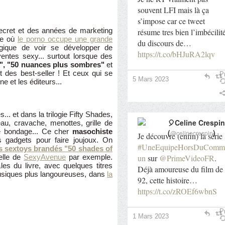
souvent LFI mais là ça
s’impose car ce tweet
secret et des années de marketing
résume tres bien l’imbécilit
ure où
le porno occupe une grande
du discours de…
ogique de voir se développer de
https://t.co/bHJuRA2lqv
entes sexy... surtout lorsque des
", "50 nuances plus sombres"
et
 des best-seller ! Et ceux qui se
Pr
5 Mars 2023
ne et les éditeurs...
s... et dans la trilogie Fifty Shades,
🎈Celine Crespin
au, cravache, menottes, grille de
de bondage... Ce cher
masochiste
(
)
@celinecrespin
Je découvre (enfin) la série
s gadgets pour faire joujoux. On
#UneEquipeHorsDuComm
s sextoys brandés "50 shades of
un
sur
@PrimeVideoFR
.
elle de
SexyAvenue
par exemple.
es du livre, avec quelques titres
Déjà amoureuse du film de
usiques plus langoureuses, dans
la
92, cette histoire…
https://t.co/zROEf6wbnS
Pr
1 Mars 2023