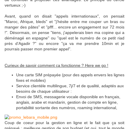
vertueux ;-)
Avant, quand on disait "appels internationaux", on pensait
"Maroc, Afrique, bleds" et "j'hésite entre me couper un bras ou
manger des pâtes" et "pfff... encore un engagement sur 72 mois
!". Désormais, on pense "tiens, j'appelerais bien ma copine qui a
déménagé en espagne" ou "quel est le numéro de ce petit riad
près d'Agadir ?" ou encore "ça va me prendre 10min et je
pourrais passer mon premier appel".
Curieux de savoir comment ça fonctionne ? Here we go !
Une carte SIM prépayée (pour des appels envers les lignes
fixes et mobiles)
Service clientèle multilingue, 7j/7 et de qualité, adaptés aux
besoins de chaque utilisateur :
Envoi de SMS, messagerie vocale disponible en français,
anglais, arabe et mandarin, gestion de compte en ligne,
portabilité sortante des numéros, roaming international,
Coup de coeur pour la gestion en ligne et le fait que ça soit
prépayé : meilleure gestion de son budget (et oui, tout le monde