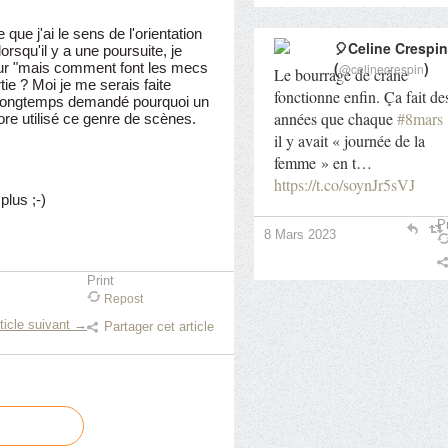
que j'ai le sens de l'orientation
🎈Celine Crespin
orsqu'il y a une poursuite, je
(
)
ur "mais comment font les mecs
@celinecrespin
Le bourrage de crâne
ie ? Moi je me serais faite
fonctionne enfin. Ça fait de
s longtemps demandé pourquoi un
années que chaque
#8mars
core utilisé ce genre de scènes.
il y avait « journée de la
femme » en t…
https://t.co/soynJr5sVJ
plus ;-)
Pr
8 Mars 2023
Print
Repost
ticle suivant →
Partager cet article