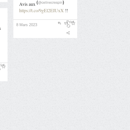
(
)
@celinecrespin
Avis aux
https://t.co/9gEl2EIUxX
!!
Print
8 Mars 2023
s
int