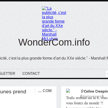
WonderCom.info
icité, c'est la plus grande forme d'art du XXe siècle." - Marshal
SLETTER
CONTACT
aunes prend
…
COM
🎈Celine Crespin
(
)
@celinecrespin
Trafic normal sur la 8, vous
vous foutez du monde ?!