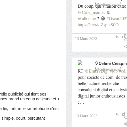
(
)
@celinecrespin
Du coup, qui a raison entre
@Cine_maniac
&
@allocine
? 😂
#Oscar202
https://t.co/tqZspfsS0O
Pr
13 Mars 2023
🎈Celine Crespin
(
)
@celinecrespin
RT
@EmeryDlg
:
#job
#cdi
pour société de com’ de trè
belle facture, recherche
consultant digital et analyst
le publicité qui tient ses
digital junior enthousiastes
nes prend un coup de jeune et +
e…
la fin, même le smartphone n'est
Pr
10 Mars 2023
: simple, court, percutant