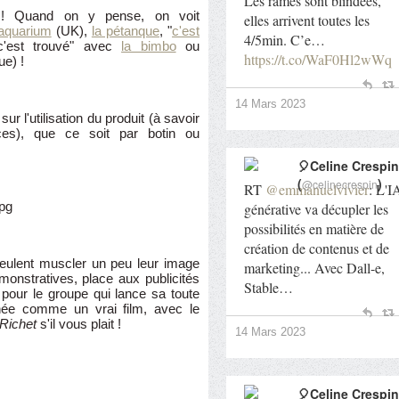
Les rames sont blindées,
s ! Quand on y pense, on voit
elles arrivent toutes les
'aquarium
(UK),
la pétanque
, "
c'est
4/5min. C’e…
c'est trouvé" avec
la bimbo
ou
https://t.co/WaF0Hl2wWq
ue) !
14 Mars 2023
r l'utilisation du produit (à savoir
ces), que ce soit par botin ou
🎈Celine Crespin
(
)
@celinecrespin
RT
@emmanuelvivier
: L'I
générative va décupler les
possibilités en matière de
création de contenus et de
ulent muscler un peu leur image
marketing... Avec Dall-e,
émonstratives, place aux publicités
Stable…
 pour le groupe qui lance sa toute
urnée comme un vrai film, avec le
 Richet
s'il vous plait !
14 Mars 2023
🎈Celine Crespin