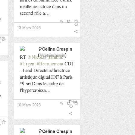
meilleure actrice dans un
second rôle a…
3
13 Mars 2023
int
🎈Celine Crespin
(
)
@celinecrespin
RT
@Nicolas_Jambin
:
#Urgent
#Recrutement
CDI
- Lead Directeur/directrice
artistique digital H/F à Paris
s
🚨 📣 Dans le cadre de
l'hypercroissa…
e
Print
10 Mars 2023
int
🎈Celine Crespin