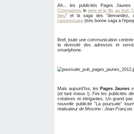
Ah... les publicités Pages Jaune
Cromagnon
, le
père et le fils au foot
,
l
bleu
" et la saga des "demandez, 
l'anniversaire
(très bonne saga à l'époq
Bref, toute une communication centrée su
la diversité des adresses et servi
smartphone.
Mais aujourd'hui, les
Pages Jaunes
ve
(et tant mieux !). Fini les publicités d
créatives et intrigantes. Un grand pas
nouvelle publicité "La poursuite" to
réalisateur
de Mesrine : Jean-François