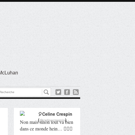
l McLuhan
🎈Celine Crespin
(
)
@celinecrespin
Non mais sinon tout va bien
dans ce monde hein… 🤦🏻‍♀️