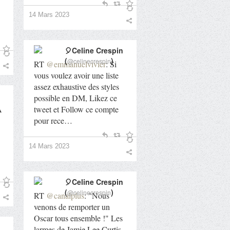
14 Mars 2023
🎈Celine Crespin
(
)
@celinecrespin
RT
@emmanuelvivier
: Si
vous voulez avoir une liste
assez exhaustive des styles
possible en DM, Likez ce
A
tweet et Follow ce compte
pour rece…
14 Mars 2023
🎈Celine Crespin
(
)
@celinecrespin
RT
@canalplus
: "Nous
venons de remporter un
Oscar tous ensemble !" Les
larmes de Jamie Lee Curtis,