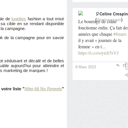
🎈Celine Crespin
ale de
lunettes
fashion a tout misé
(
)
@celinecrespin
Le bourrage de crâne
sa cible en se rendant disponible
fonctionne enfin. Ça fait de
 la campagne.
années que chaque
#8mars
ok de la campagne pour en savoir
il y avait « journée de la
femme » en t…
https://t.co/soynJr5sVJ
pt séduisant et décalé et de belles
Pr
able aujourd'hui pour atteindre et
8 Mars 2023
s marketing de marques !
 votre liste "
After All No Regrets
"