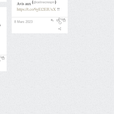
(
)
@celinecrespin
Avis aux
https://t.co/9gEl2EIUxX
!!
Print
8 Mars 2023
s
int