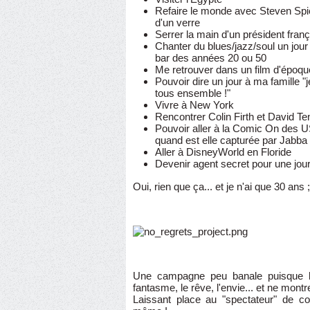
Refaire le monde avec Steven Spi
d'un verre
Serrer la main d'un président franç
Chanter du blues/jazz/soul un jour
bar des années 20 ou 50
Me retrouver dans un film d'époqu
Pouvoir dire un jour à ma famille "
tous ensemble !"
Vivre à New York
Rencontrer Colin Firth et David Te
Pouvoir aller à la Comic On des 
quand est elle capturée par Jabba
Aller à DisneyWorld en Floride
Devenir agent secret pour une jou
Oui, rien que ça... et je n'ai que 30 ans ;
Une campagne peu banale puisque le
fantasme, le rêve, l'envie... et ne montr
Laissant place au "spectateur" de con