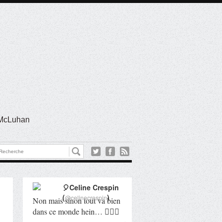
l McLuhan
🎈Celine Crespin
(
)
@celinecrespin
Non mais sinon tout va bien
dans ce monde hein… 🤦🏻‍♀️