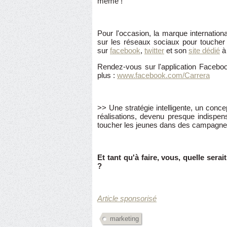
même !
Pour l'occasion, la marque internation
sur les réseaux sociaux pour toucher 
sur
facebook
,
twitter
et son
site dédié
à
Rendez-vous sur l'application Facebo
plus :
www.facebook.com/Carrera
>> Une stratégie intelligente, un conce
réalisations, devenu presque indispens
toucher les jeunes dans des campagne
Et tant qu'à faire, vous, quelle serait
?
Article sponsorisé
marketing