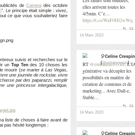
Les rames sont blindées,
publicités de
Carrera
dès octobre
elles arrivent toutes les
!
". Le principe était simple : vivez,
4/5min. C’e…
 tout ce que vous souhaiteriez faire
https://t.co/WaF0Hl2wWq
14 Mars 2023
🎈Celine Crespin
breux suivis et recherches sur le
(
)
@celinecrespin
RT
@emmanuelvivier
: L'I
lir un
Top Ten
des 10 choses les
e mourir (
se marier à Las Vegas,
générative va décupler les
vivre une journée de rockstar, vivre
possibilités en matière de
n chasse par des paparazzi, remplir
création de contenus et de
e une princesse intergalactique,
marketing... Avec Dall-e,
Stable…
14 Mars 2023
 liste de choses à faire avant de
'ai pas hésité longtemps :
🎈Celine Crespin