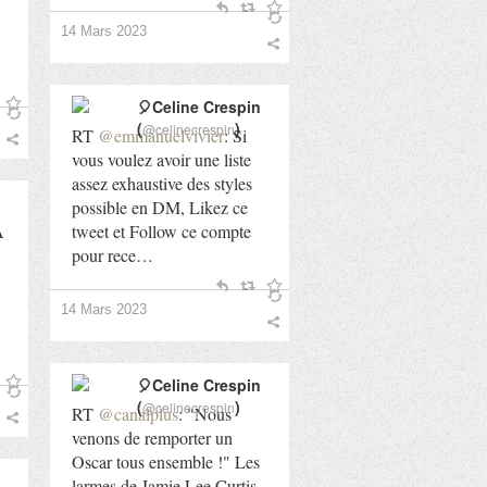
14 Mars 2023
🎈Celine Crespin
(
)
@celinecrespin
RT
@emmanuelvivier
: Si
vous voulez avoir une liste
assez exhaustive des styles
possible en DM, Likez ce
A
tweet et Follow ce compte
pour rece…
14 Mars 2023
🎈Celine Crespin
(
)
@celinecrespin
RT
@canalplus
: "Nous
venons de remporter un
Oscar tous ensemble !" Les
larmes de Jamie Lee Curtis,