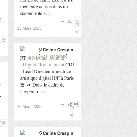
meilleure actrice dans un
second rôle a…
3
13 Mars 2023
int
🎈Celine Crespin
(
)
@celinecrespin
RT
@Nicolas_Jambin
:
#Urgent
#Recrutement
CDI
- Lead Directeur/directrice
artistique digital H/F à Paris
s
🚨 📣 Dans le cadre de
l'hypercroissa…
e
Print
10 Mars 2023
int
🎈Celine Crespin