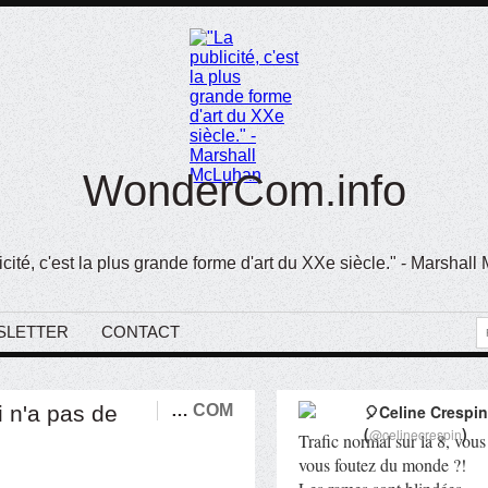
WonderCom.info
icité, c'est la plus grande forme d'art du XXe siècle." - Marshal
SLETTER
CONTACT
 n'a pas de
…
COM
🎈Celine Crespin
(
)
@celinecrespin
Trafic normal sur la 8, vous
vous foutez du monde ?!