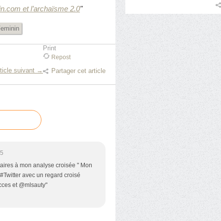
n.com et l’archaïsme 2.0
"
eminin
Print
Repost
ticle suivant →
Partager cet article
15
ntaires à mon analyse croisée " Mon
Twitter avec un regard croisé
ces et @mlsauty"