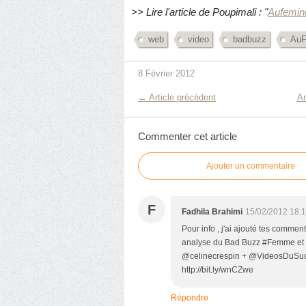
>> Lire l'article de Poupimali : "
Aufemini
web
video
badbuzz
AuF
8 Février 2012
← Article précédent
Ar
Commenter cet article
Ajouter un commentaire
F
Fadhila Brahimi
15/02/2012 18:
Pour info , j'ai ajouté tes comme
analyse du Bad Buzz #Femme et #
@celinecrespin + @VideosDuSuc
http://bit.ly/wnCZwe
Répondre