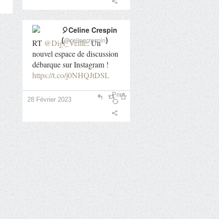
🎈Celine Crespin
(
)
@celinecrespin
RT
@Digi_Veille
: Un
nouvel espace de discussion
débarque sur Instagram !
https://t.co/j0NHQJtDSL
Print
28 Février 2023