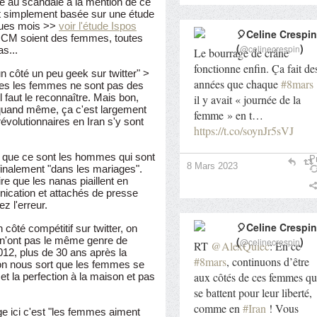
ié au scandale à la mention de ce
est simplement basée sur une étude
lques mois >>
voir l'étude Ispos
🎈Celine Crespin
s CM soient des femmes, toutes
(
)
@celinecrespin
as...
Le bourrage de crâne
fonctionne enfin. Ça fait de
un côté un peu geek sur twitter" >
années que chaque
#8mars
tes les femmes ne sont pas des
 faut le reconnaître. Mais bon,
il y avait « journée de la
 quand même, ça c'est largement
femme » en t…
olutionnaires en Iran s'y sont
https://t.co/soynJr5sVJ
t que ce sont les hommes qui sont
Pr
8 Mars 2023
 finalement "dans les mariages".
ire que les nanas piaillent en
cation et attachés de presse
 l'erreur.
🎈Celine Crespin
n côté compétitif sur twitter, on
 n'ont pas le même genre de
(
)
@celinecrespin
RT
@AlexQuiec
: En ce
012, plus de 30 ans après la
#8mars
, continuons d’être
on nous sort que les femmes se
aux côtés de ces femmes qu
et la perfection à la maison et pas
se battent pour leur liberté,
comme en
#Iran
! Vous
e ici c'est "les femmes aiment