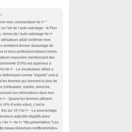
34
gner mon commentaire<br /> *
ou l’art de l’auto-sabotage - le Plus
es, reines de l’auto-sabotage<br />
utilisateurs allait confirmer mon
mmes semblent donner davantage de
s et donc professionnalisent moins
lisateurs masculins mentionnant des
fessionnelle (53%) est supérieur à
%)<br /> - Le vocabulaire utilisé a
se définissant comme "experts" sont à
t les femmes qui donnent le plus de
le (célibataire, mariée, divorcée,
ionnant ces informations dans leur
r /> - Quand les femmes utilisent
ir (4% d’entre elles), c’est le
 6 fois sur 10 !<br /> - Le pourcentage
lusieurs adjectifs négatifs dans
!<br /> <br /> *Ma présentation "Les
://www.slideshare.net/fbrahimi/les-