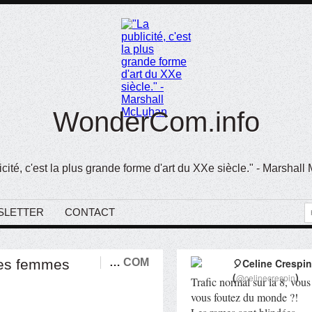
WonderCom.info
icité, c'est la plus grande forme d'art du XXe siècle." - Marshal
SLETTER
CONTACT
 les femmes
…
COM
🎈Celine Crespin
(
)
@celinecrespin
Trafic normal sur la 8, vous
vous foutez du monde ?!