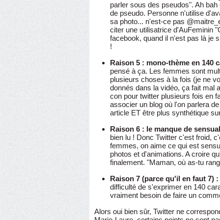
parler sous des pseudos". Ah bah ou
de pseudo. Personne n'utilise d'av
sa photo... n'est-ce pas @maitre_eo
citer une utilisatrice d'AuFeminin 
facebook, quand il n'est pas là je
!
Raison 5 : mono-thème en 140 c
pensé à ça. Les femmes sont multi
plusieurs choses à la fois (je ne
donnés dans la vidéo, ça fait mal a
con pour twitter plusieurs fois en 
associer un blog où l'on parlera d
article ET être plus synthétique sur t
Raison 6 : le manque de sensuali
bien lu ! Donc Twitter c'est froid, 
femmes, on aime ce qui est sensuel
photos et d'animations. A croire q
finalement. "Maman, où as-tu ran
Raison 7 (parce qu'il en faut 7) :
difficulté de s'exprimer en 140 ca
vraiment besoin de faire un comme
Alors oui bien sûr, Twitter ne correspo
Marie-Laure, certains points ne sont p