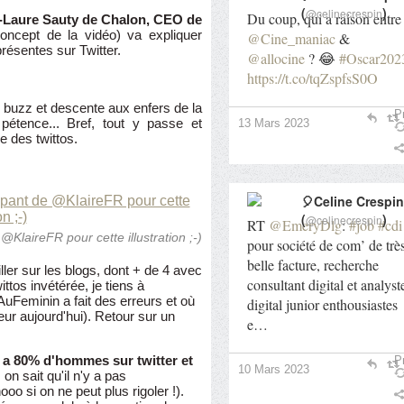
(
)
@celinecrespin
Du coup, qui a raison entre
-Laure Sauty de Chalon, CEO de
oncept de la vidéo) va expliquer
@Cine_maniac
&
résentes sur Twitter.
@allocine
? 😂
#Oscar202
https://t.co/tqZspfsS0O
 buzz et descente aux enfers de la
Pr
pétence... Bref, tout y passe et
13 Mars 2023
e des twittos.
🎈Celine Crespin
(
)
@celinecrespin
RT
@EmeryDlg
:
#job
#cdi
laireFR pour cette illustration ;-)
pour société de com’ de trè
belle facture, recherche
ler sur les blogs, dont + de 4 avec
consultant digital et analyst
ttos invétérée, je tiens à
AuFeminin a fait des erreurs et où
digital junior enthousiastes
meur aujourd'hui). Retour sur un
e…
y a 80% d'hommes sur twitter et
Pr
10 Mars 2023
 on sait qu'il n'y a pas
oo si on ne peut plus rigoler !).