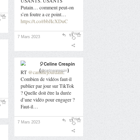
USANTS. USANTS
Putain… comment peut-on
s’en foutre a ce point…
int
https://t.co/rbbJIcXDuC
Print
7 Mars 2023
🎈Celine Crespin
(
)
@celinecrespin
RT
@camillejourdain
:
Combien de vidéos faut-il
publier par jour sur TikTok
? Quelle doit être la durée
d’une vidéo pour engager ?
int
Faut-il…
Print
7 Mars 2023