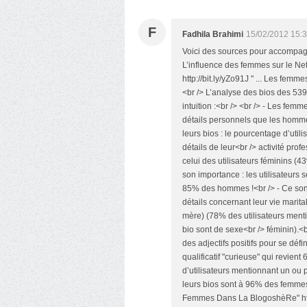
F
Fadhila Brahimi
15/02/2012 15:
Voici des sources pour accompa
L’influence des femmes sur le Net 
http://bit.ly/yZo91J " ... Les femm
<br /> L’analyse des bios des 539 
intuition :<br /> <br /> - Les fe
détails personnels que les homme
leurs bios : le pourcentage d’uti
détails de leur<br /> activité pro
celui des utilisateurs féminins (43
son importance : les utilisateurs 
85% des hommes !<br /> - Ce son
détails concernant leur vie marita
mère) (78% des utilisateurs ment
bio sont de sexe<br /> féminin).<b
des adjectifs positifs pour se défin
qualificatif "curieuse" qui revient
d’utilisateurs mentionnant un ou p
leurs bios sont à 96% des femmes 
Femmes Dans La BlogoshèRe" http