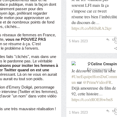
place publique, mais la façon dont
souvent LFI mais là ça
lairement passer pour des
s’impose car ce tweet
oyen âge, préférant regarder
résume tres bien l’imbécilit
 le melon pour approvoiser un
du discours de…
e et de nombreux points de fond
, clichés...
https://t.co/bHJuRA2lqv
os réseaux de femmes en France,
Pr
te,
vous ne POUVEZ PAS
5 Mars 2023
on se résume à ça. C'est
le problème à l'envers.
es faits "clichés", mais dans une
s le pardonne pas. Le véritable
🎈Celine Crespin
aisons pour inciter les femmes à
(
)
@celinecrespin
ser Twitter quand on est une
Je découvre (enfin) la série
intéressant. Là on ne vous en aurait
#UneEquipeHorsDuComm
u aurait eu tout son poids.
un
sur
@PrimeVideoFR
.
tion d'Emery Doligé, personnage
Déjà amoureuse du film de
 interview (Twitter et les femmes),
92, cette histoire…
n d'avoir "un nom" dans votre vidéo
https://t.co/zROEf6wbnS
s une très mauvaise réalisation !
Pr
1 Mars 2023