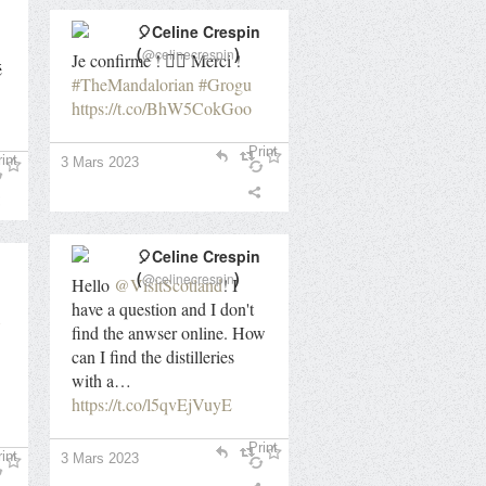
🎈Celine Crespin
(
)
@celinecrespin
Je confirme ! 👍🏻 Merci !
é
#TheMandalorian
#Grogu
https://t.co/BhW5CokGoo
Print
int
3 Mars 2023
🎈Celine Crespin
(
)
@celinecrespin
Hello
@VisitScotland
! I
have a question and I don't
find the anwser online. How
can I find the distilleries
with a…
https://t.co/l5qvEjVuyE
Print
int
3 Mars 2023