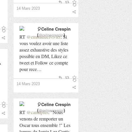
14 Mars 2023
🎈Celine Crespin
(
)
@celinecrespin
RT
@emmanuelvivier
: Si
vous voulez avoir une liste
assez exhaustive des styles
possible en DM, Likez ce
A
tweet et Follow ce compte
pour rece…
14 Mars 2023
🎈Celine Crespin
(
)
@celinecrespin
RT
@canalplus
: "Nous
venons de remporter un
Oscar tous ensemble !" Les
larmes de Jamie Lee Curtis,