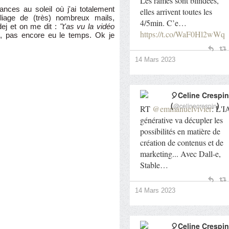
Les rames sont blindées,
ances au soleil où j'ai totalement
elles arrivent toutes les
pliage de (très) nombreux mails,
4/5min. C’e…
dej et on me dit :
"t'as vu la vidéo
https://t.co/WaF0Hl2wWq
n, pas encore eu le temps. Ok je
14 Mars 2023
🎈Celine Crespin
(
)
@celinecrespin
RT
@emmanuelvivier
: L'I
générative va décupler les
possibilités en matière de
création de contenus et de
marketing... Avec Dall-e,
Stable…
14 Mars 2023
🎈Celine Crespin