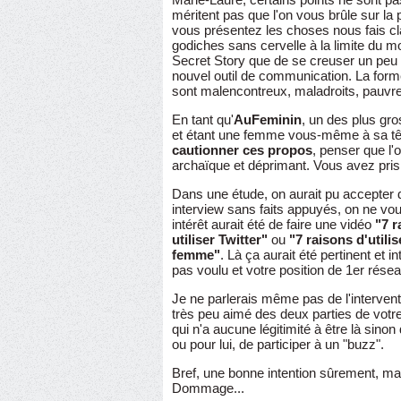
méritent pas que l'on vous brûle sur la 
vous présentez les choses nous fais c
godiches sans cervelle à la limite du m
Secret Story que de se creuser un peu
nouvel outil de communication. La form
sont malencontreux, maladroits, pauvres
En tant qu'
AuFeminin
, un des plus gr
et étant une femme vous-même à sa tê
cautionner ces propos
, penser que l'
archaïque et déprimant. Vous avez pris 
Dans une étude, on aurait pu accepter d
interview sans faits appuyés, on ne vou
intérêt aurait été de faire une vidéo
"7 r
utiliser Twitter"
ou
"7 raisons d'utili
femme"
. Là ça aurait été pertinent et 
pas voulu et votre position de 1er résea
Je ne parlerais même pas de l'interven
très peu aimé des deux parties de votre
qui n'a aucune légitimité à être là sino
ou pour lui, de participer à un "buzz".
Bref, une bonne intention sûrement, mai
Dommage...