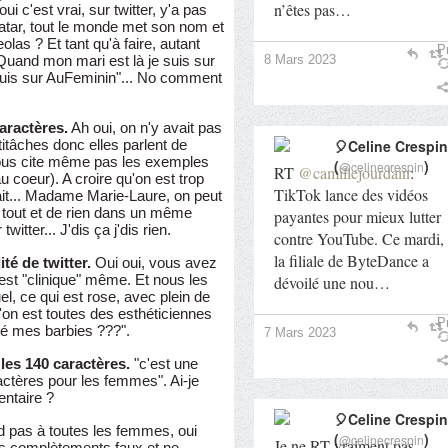
n’êtes pas…
i c'est vrai, sur twitter, y'a pas
atar, tout le monde met son nom et
las ? Et tant qu'à faire, autant
Pr
"Quand mon mari est là je suis sur
8 Mars 2023
 suis sur AuFeminin"... No comment
aractères.
Ah oui, on n'y avait pas
tâches donc elles parlent de
🎈Celine Crespin
 vous cite même pas les exemples
(
)
@celinecrespin
RT
@camillejourdain
:
u coeur). A croire qu'on est trop
TikTok lance des vidéos
fait... Madame Marie-Laure, on peut
e tout et de rien dans un même
payantes pour mieux lutter
witter... J'dis ça j'dis rien.
contre YouTube. Ce mardi,
la filiale de ByteDance a
té de twitter.
Oui oui, vous avez
c'est "clinique" même. Et nous les
dévoilé une nou…
, ce qui est rose, avec plein de
u'on est toutes des esthéticiennes
Pr
gé mes barbies ???".
7 Mars 2023
 les 140 caractères.
"c'est une
ractères pour les femmes". Ai-je
ntaire ?
🎈Celine Crespin
nd pas à toutes les femmes, oui
(
)
@celinecrespin
Je ne RT vraiment pas
as complètements faux et ne