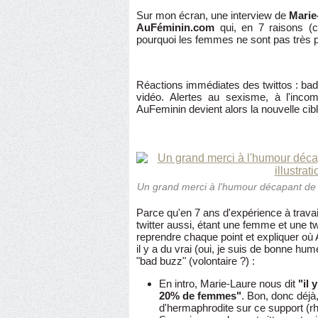
Sur mon écran, une interview de
Marie
AuFéminin.com
qui, en 7 raisons (c
pourquoi les femmes ne sont pas très p
Réactions immédiates des twittos : bad
vidéo. Alertes au sexisme, à l'incom
AuFeminin devient alors la nouvelle cibl
Un grand merci à l'humour décapant de @K
Parce qu'en 7 ans d'expérience à travail
twitter aussi, étant une femme et une twi
reprendre chaque point et expliquer où 
il y a du vrai (oui, je suis de bonne hu
"bad buzz" (volontaire ?) :
En intro, Marie-Laure nous dit
"il 
20% de femmes"
. Bon, donc déjà,
d'hermaphrodite sur ce support (rho