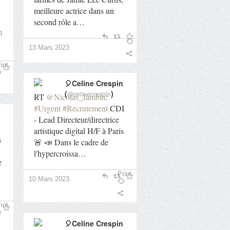
meilleure actrice dans un
second rôle a…
3
13 Mars 2023
int
🎈Celine Crespin
(
)
@celinecrespin
RT
@Nicolas_Jambin
:
#Urgent
#Recrutement
CDI
- Lead Directeur/directrice
artistique digital H/F à Paris
s
🚨 📣 Dans le cadre de
l'hypercroissa…
e
Print
10 Mars 2023
int
🎈Celine Crespin