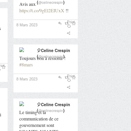
(
)
@celinecrespin
Avis aux
https://t.co/9gEl2EIUxX
!!
Print
8 Mars 2023
s
🎈Celine Crespin
(
)
@celinecrespin
Toujours bon à ressortir !
#8mars
int
Print
8 Mars 2023
🎈Celine Crespin
(
)
@celinecrespin
Le timing et la
i
communication de ce
gouvernement sont