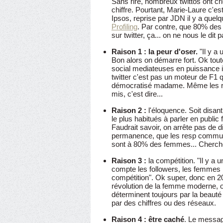
Sans rire, nombreux twittos ont cr
chiffre. Pourtant, Marie-Laure c'
Ipsos, reprise par JDN il y a que
Profiling
. Par contre, que 80% de
sur twitter, ça... on ne nous le dit p
Raison 1 : la peur d'oser.
"Il y a 
Bon alors on démarre fort. Ok tou
social mediateuses en puissance il
twitter c'est pas un moteur de F1
démocratisé madame. Même les rév
mis, c'est dire...
Raison 2 :
l'éloquence. Soit disan
le plus habitués à parler en public
Faudrait savoir, on arrête pas de d
permanence, que les resp communi
sont à 80% des femmes... Cherchez
Raison 3 :
la compétition. "Il y a u
compte les followers, les femmes
compétition". Ok super, donc en 2
révolution de la femme moderne, 
déterminent toujours par la beauté 
par des chiffres ou des réseaux.
Raison 4 : être caché
. Le messag