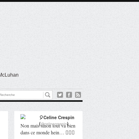
l McLuhan
🎈Celine Crespin
(
)
@celinecrespin
Non mais sinon tout va bien
dans ce monde hein… 🤦🏻‍♀️