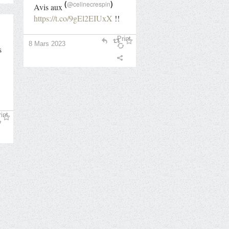
(
)
@celinecrespin
Avis aux
https://t.co/9gEl2EIUxX
!!
Print
8 Mars 2023
s
int