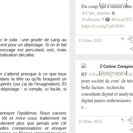
(
)
@celinecrespin
Du coup, qui a raison entre
@Cine_maniac
&
@allocine
? 😂
#Oscar202
https://t.co/tqZspfsS0O
Pr
c le sida : une goutte de sang au
13 Mars 2023
ent pour un dépistage. Si on le fait
message est percutant, osé, mais
éalisation décalée.
🎈Celine Crespin
(
)
@celinecrespin
RT
@EmeryDlg
:
#job
#cdi
 on s'attend presque à ce que tous
dans la tête ou qu'ils braquent un
pour société de com’ de trè
rés (oui j'ai de l'imagination). Et
belle facture, recherche
épistage : si simple, si facile, si
consultant digital et analyst
digital junior enthousiastes
e…
r enrayer l'épidémie. Nous savons
 tôt et mise sous traitement ne
Pr
10 Mars 2023
 devient plus que jamais une clé
lles contaminations et enrayer