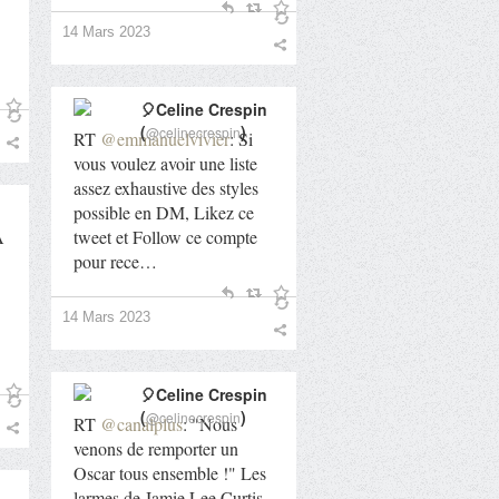
14 Mars 2023
🎈Celine Crespin
(
)
@celinecrespin
RT
@emmanuelvivier
: Si
vous voulez avoir une liste
assez exhaustive des styles
possible en DM, Likez ce
A
tweet et Follow ce compte
pour rece…
14 Mars 2023
🎈Celine Crespin
(
)
@celinecrespin
RT
@canalplus
: "Nous
venons de remporter un
Oscar tous ensemble !" Les
larmes de Jamie Lee Curtis,