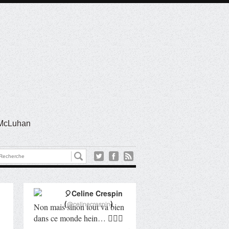
l McLuhan
🎈Celine Crespin
(
)
@celinecrespin
Non mais sinon tout va bien
dans ce monde hein… 🤦🏻‍♀️