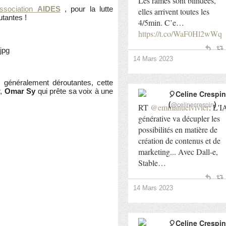
Les rames sont blindées,
ssociation
AIDES
, pour la lutte
elles arrivent toutes les
utantes !
4/5min. C’e…
https://t.co/WaF0Hl2wWq
14 Mars 2023
, généralement déroutantes, cette
r,
Omar Sy
qui prête sa voix à une
🎈Celine Crespin
(
)
@celinecrespin
RT
@emmanuelvivier
: L'I
générative va décupler les
possibilités en matière de
création de contenus et de
marketing... Avec Dall-e,
Stable…
14 Mars 2023
🎈Celine Crespin