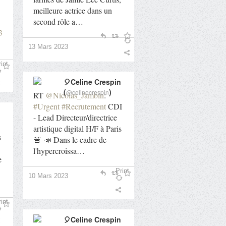
meilleure actrice dans un
second rôle a…
3
13 Mars 2023
int
🎈Celine Crespin
(
)
@celinecrespin
RT
@Nicolas_Jambin
:
#Urgent
#Recrutement
CDI
- Lead Directeur/directrice
artistique digital H/F à Paris
s
🚨 📣 Dans le cadre de
l'hypercroissa…
e
Print
10 Mars 2023
int
🎈Celine Crespin