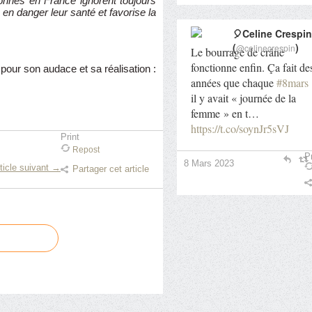
sonnes en France ignorent toujours
 en danger leur santé et favorise la
🎈Celine Crespin
(
)
@celinecrespin
Le bourrage de crâne
fonctionne enfin. Ça fait de
our son audace et sa réalisation :
années que chaque
#8mars
il y avait « journée de la
femme » en t…
https://t.co/soynJr5sVJ
Print
Repost
Pr
8 Mars 2023
ticle suivant →
Partager cet article