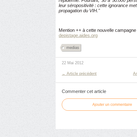
l'épidémie. Pourtant, 30 à 50.000 per
leur séropositivité : cette ignorance met
propagation du VIH."
Mention ++ à cette nouvelle campagne p
depistage.aides.org
medias
22 Mai 2012
← Article précédent
Ar
Commenter cet article
Ajouter un commentaire