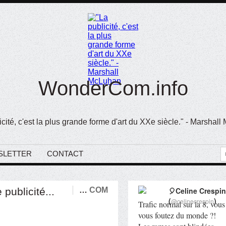
WonderCom.info
icité, c'est la plus grande forme d'art du XXe siècle." - Marshal
SLETTER
CONTACT
publicité...
…
COM
🎈Celine Crespin
(
)
@celinecrespin
Trafic normal sur la 8, vous
vous foutez du monde ?!