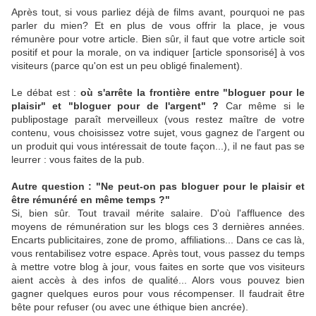
Après tout, si vous parliez déjà de films avant, pourquoi ne pas
parler du mien? Et en plus de vous offrir la place, je vous
rémunère pour votre article. Bien sûr, il faut que votre article soit
positif et pour la morale, on va indiquer [article sponsorisé] à vos
visiteurs (parce qu'on est un peu obligé finalement).
Le débat est :
où s'arrête la frontière entre "bloguer pour le
plaisir" et "bloguer pour de l'argent" ?
Car même si le
publipostage paraît merveilleux (vous restez maître de votre
contenu, vous choisissez votre sujet, vous gagnez de l'argent ou
un produit qui vous intéressait de toute façon...), il ne faut pas se
leurrer : vous faites de la pub.
Autre question : "Ne peut-on pas bloguer pour le plaisir et
être rémunéré en même temps ?"
Si, bien sûr. Tout travail mérite salaire. D'où l'affluence des
moyens de rémunération sur les blogs ces 3 dernières années.
Encarts publicitaires, zone de promo, affiliations... Dans ce cas là,
vous rentabilisez votre espace. Après tout, vous passez du temps
à mettre votre blog à jour, vous faites en sorte que vos visiteurs
aient accès à des infos de qualité... Alors vous pouvez bien
gagner quelques euros pour vous récompenser. Il faudrait être
bête pour refuser (ou avec une éthique bien ancrée).