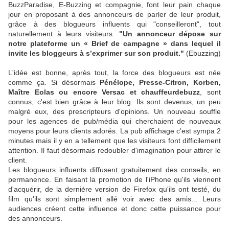
BuzzParadise, E-Buzzing et compagnie, font leur pain chaque
jour en proposant à des annonceurs de parler de leur produit,
grâce à des blogueurs influents qui "conseilleront", tout
naturellement à leurs visiteurs.
"Un annonceur dépose sur
notre plateforme un « Brief de campagne » dans lequel il
invite les bloggeurs à s’exprimer sur son produit."
(Ebuzzing)
L'idée est bonne, après tout, la force des blogueurs est née
comme ça. Si désormais
Pénélope, Presse-Citron, Korben,
Maître Eolas ou encore Versac et chauffeurdebuzz
, sont
connus, c'est bien grâce à leur blog. Ils sont devenus, un peu
malgré eux, des prescripteurs d'opinions. Un nouveau souffle
pour les agences de pub/média qui cherchaient de nouveaux
moyens pour leurs clients adorés. La pub affichage c'est sympa 2
minutes mais il y en a tellement que les visiteurs font difficilement
attention. Il faut désormais redoubler d'imagination pour attirer le
client.
Les blogueurs influents diffusent gratuitement des conseils, en
permanence. En faisant la promotion de l'iPhone qu'ils viennent
d'acquérir, de la dernière version de Firefox qu'ils ont testé, du
film qu'ils sont simplement allé voir avec des amis... Leurs
audiences créent cette influence et donc cette puissance pour
des annonceurs.