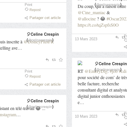
(
)
@celinecrespin
Print
Du coup, qui a raison entre
Repost
@Cine_maniac
&
@allocine
? 😂
#Oscar202
Partager cet article
https://t.co/tqZspfsS0O
🎈Celine Crespin
Pr
13 Mars 2023
(
)
@celinecrespin
is inscrite à
@DisneyPlusFR
ytelling ave…
🎈Celine Crespin
(
)
@celinecrespin
RT
@EmeryDlg
:
#job
#cdi
Print
pour société de com’ de trè
Repost
belle facture, recherche
Partager cet article
consultant digital et analyst
digital junior enthousiastes
🎈Celine Crespin
e…
(
)
@celinecrespin
ant en télé-travail 😂 ...
instagram
…
Pr
10 Mars 2023