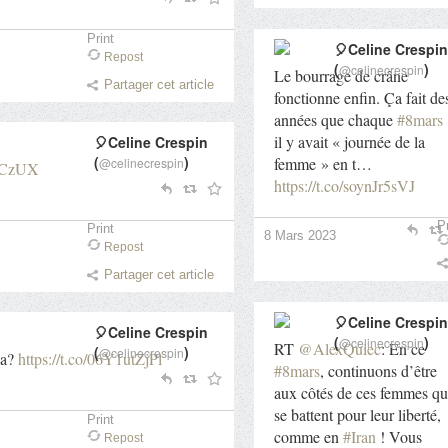
Print
🎈Celine Crespin
Repost
(
)
@celinecrespin
Le bourrage de crâne
Partager cet article
fonctionne enfin. Ça fait de
années que chaque
#8mars
il y avait « journée de la
🎈Celine Crespin
(
)
femme » en t…
@celinecrespin
PoCzUX
https://t.co/soynJr5sVJ
Pr
Print
8 Mars 2023
Repost
Partager cet article
🎈Celine Crespin
🎈Celine Crespin
(
)
@celinecrespin
RT
@AlexQuiec
: En ce
(
)
@celinecrespin
ça?
https://t.co/06Y1utZjPl
#8mars
, continuons d’être
aux côtés de ces femmes qu
se battent pour leur liberté,
Print
comme en
#Iran
! Vous
Repost