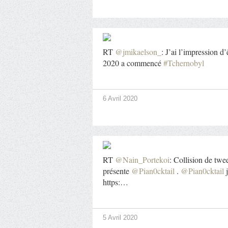
RT
@jmikaelson_
: J’ai l’impression 
2020 a commencé
#Tchernobyl
6 Avril 2020
RT
@Nain_Portekoi
: Collision de twe
présente
@Pian0cktail
.
@Pian0cktail
j
https:…
5 Avril 2020