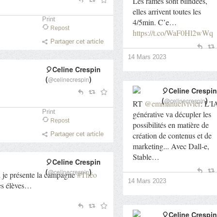
Les rames sont blindées,
elles arrivent toutes les
Print
4/5min. C’e…
Repost
https://t.co/WaF0Hl2wWq
Partager cet article
14 Mars 2023
🎈Celine Crespin
(
)
@celinecrespin
🎈Celine Crespin
(
)
@celinecrespin
RT
@emmanuelvivier
: L'I
Print
générative va décupler les
Repost
possibilités en matière de
création de contenus et de
Partager cet article
marketing... Avec Dall-e,
Stable…
🎈Celine Crespin
(
)
@celinecrespin
d je présente la campagne
#Théo
14 Mars 2023
s élèves…
🎈Celine Crespin