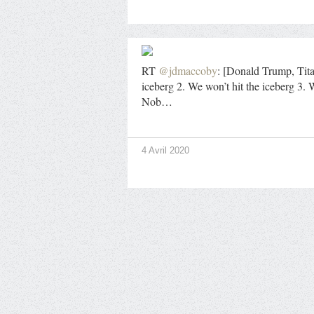
RT
@jdmaccoby
: [Donald Trump, Tita
iceberg 2. We won’t hit the iceberg 3. 
Nob…
4 Avril 2020
<
<
<
1
2
3
4
5
6