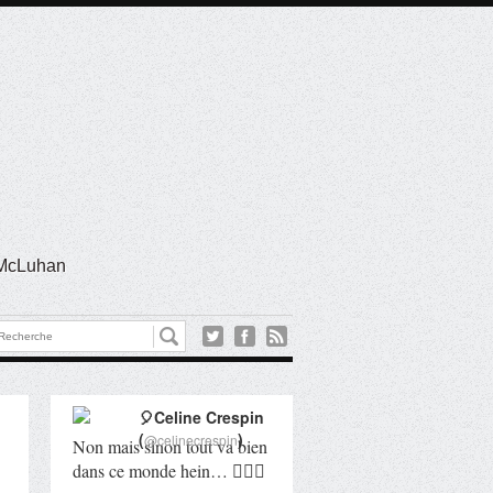
l McLuhan
🎈Celine Crespin
(
)
@celinecrespin
Non mais sinon tout va bien
dans ce monde hein… 🤦🏻‍♀️