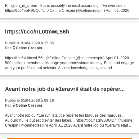
RT @jon_m_green: This is possibly the most accurate gif I've ever seen.
https://t.co/mbH9lvQ641 🎈Celine Crespin (@celinecrespin) April 01, 2020
https://t.co/nL0tmwL56h
Publié le 01/04/2020 à 15:05
Par
🎈Celine Crespin
https://t.co/nL0tmwL56h 🎈Celine Crespin (@celinecrespin) April 01, 2020
500 million+ members | Manage your professional identity. Build and engage
with your professional network. Access knowledge, insights and
opportunities.
Avant notre job du #1eravril était de repérer...
Publié le 01/04/2020 à 08:19
Par
🎈Celine Crespin
Avant notre job du #1eravril était de repérer les blagues des marques...
Aujourd’hui le but est d’éviter des fakes… https://t.co/h1gWS3QlDn 🎈Celine
Crespin (@celinecrespin) April 01, 2020 Avant notre job du #1eravril était de
repérer les blagues des marques......