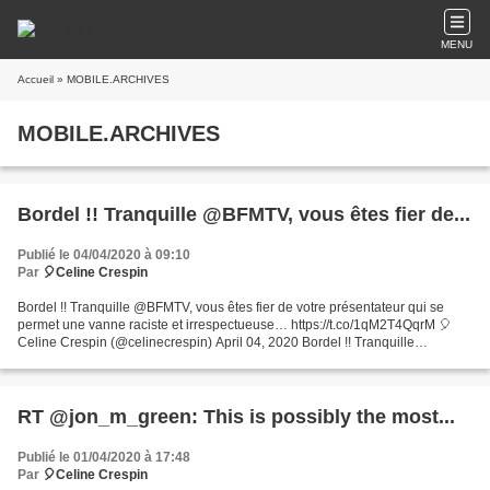
MENU
Accueil
» MOBILE.ARCHIVES
MOBILE.ARCHIVES
Bordel !! Tranquille @BFMTV, vous êtes fier de...
Publié le 04/04/2020 à 09:10
Par
🎈Celine Crespin
Bordel !! Tranquille @BFMTV, vous êtes fier de votre présentateur qui se
permet une vanne raciste et irrespectueuse… https://t.co/1qM2T4QqrM 🎈
Celine Crespin (@celinecrespin) April 04, 2020 Bordel !! Tranquille
@BFMTV, vous êtes fier de votre présentateur...
RT @jon_m_green: This is possibly the most...
Publié le 01/04/2020 à 17:48
Par
🎈Celine Crespin