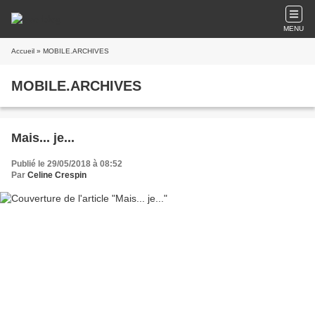
MENU
Accueil
» MOBILE.ARCHIVES
MOBILE.ARCHIVES
Mais... je...
Publié le 29/05/2018 à 08:52
Par
Celine Crespin