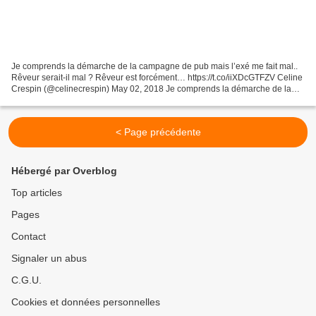
Je comprends la démarche de la campagne de pub mais l’exé me fait mal..
Rêveur serait-il mal ? Rêveur est forcément… https://t.co/iiXDcGTFZV Celine
Crespin (@celinecrespin) May 02, 2018 Je comprends la démarche de la
campagne de pub mais l'exé me fait...
< Page précédente
Hébergé par Overblog
Top articles
Pages
Contact
Signaler un abus
C.G.U.
Cookies et données personnelles