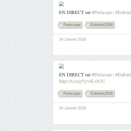
EN DIRECT sur
#Periscope
:
#Enfoir
Periscope
Enfoirés2026
24 Janvier 2016
EN DIRECT sur
#Periscope
:
#Enfoir
https://t.co/gVyv4Lvh3U
Periscope
Enfoirés2016
24 Janvier 2016