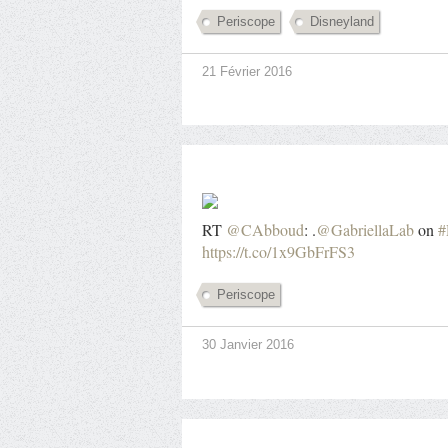
Periscope
Disneyland
21 Février 2016
RT
@CAbboud
: .
@GabriellaLab
on
#
https://t.co/1x9GbFrFS3
Periscope
30 Janvier 2016