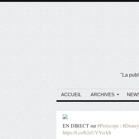
"La publ
ACCUEIL
ARCHIVES
NEW
EN DIRECT sur
#Periscope
:
#Disney
https://t.co/h2eUVVoAIr