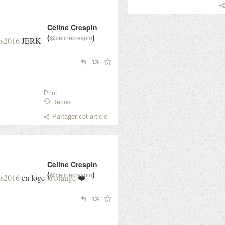
Celine Crespin
(
)
@celinecrespin
és2016
JERK
Print
Repost
Partager cet article
Celine Crespin
(
)
@celinecrespin
és2016
en loge
@orange
❤️