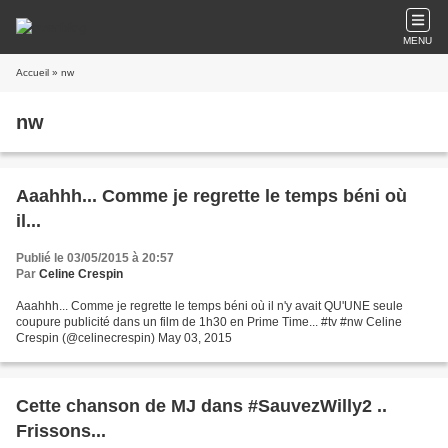
MENU
Accueil
» nw
nw
Aaahhh... Comme je regrette le temps béni où
il...
Publié le 03/05/2015 à 20:57
Par
Celine Crespin
Aaahhh... Comme je regrette le temps béni où il n'y avait QU'UNE seule
coupure publicité dans un film de 1h30 en Prime Time... #tv #nw Celine
Crespin (@celinecrespin) May 03, 2015
Cette chanson de MJ dans #SauvezWilly2 ..
Frissons...