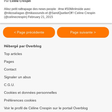
Par
Celine Crespin
Allez petit rattrapage des news people : #nw #50MinInside avec
@nikosaliagas @mikasounds et @SandQuetierOff ! Celine Crespin
(@celinecrespin) February 21, 2015
< Page précédente
Page suivante >
Hébergé par Overblog
Top articles
Pages
Contact
Signaler un abus
C.G.U.
Cookies et données personnelles
Préférences cookies
Voir le profil de Céline Crespin sur le portail Overblog