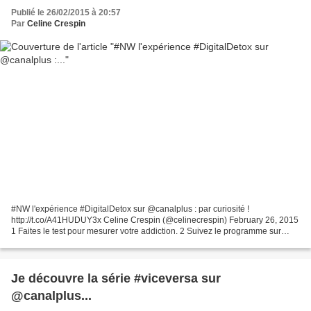
Publié le 26/02/2015 à 20:57
Par
Celine Crespin
#NW l'expérience #DigitalDetox sur @canalplus : par curiosité !
http://t.co/A41HUDUY3x Celine Crespin (@celinecrespin) February 26, 2015
1 Faites le test pour mesurer votre addiction. 2 Suivez le programme sur
mesure que je vous prescrirai. 3 Les plus...
Je découvre la série #viceversa sur
@canalplus...