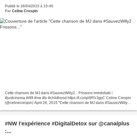
Publié le 26/04/2015 à 15:40
Par
Celine Crespin
Cette chanson de MJ dans #SauvezWilly2 .. Frissons immédiats !
#justcinema #rtl9 #nw #tv #childhood https://t.co/qii9RVJgpC Celine Crespin
(@celinecrespin) April 26, 2015 "Cette chanson de MJ dans #SauvezWilly2
.. Frissons immédiats ! #justcinema #rtl9...
#NW l'expérience #DigitalDetox sur @canalplus
:...