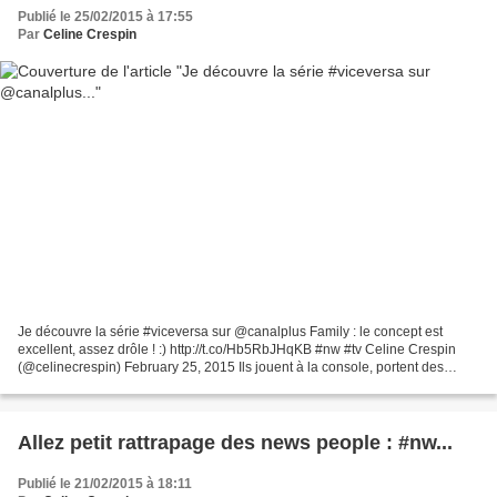
Publié le 25/02/2015 à 17:55
Par
Celine Crespin
Je découvre la série #viceversa sur @canalplus Family : le concept est
excellent, assez drôle ! :) http://t.co/Hb5RbJHqKB #nw #tv Celine Crespin
(@celinecrespin) February 25, 2015 Ils jouent à la console, portent des
jeans et des sneakers fluo, mangent...
Allez petit rattrapage des news people : #nw...
Publié le 21/02/2015 à 18:11