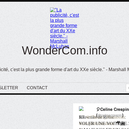
WonderCom.info
icité, c'est la plus grande forme d'art du XXe siècle." - Marshal
SLETTER
CONTACT
<
🎈Celine Crespin
🎈Celine Crespin
<
(
(
)
)
@celinecrespin
@celinecrespin
<
Souvenirs de Rome
RT
@Chrono_Phantoom
:
4
4
#cinephiledanslame
VOLER UNE VOITURE 
🎥🎦 ..
0
1