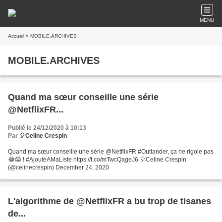
MENU
Accueil
» MOBILE.ARCHIVES
MOBILE.ARCHIVES
Quand ma sœur conseille une série
@NetflixFR...
Publié le 24/12/2020 à 10:13
Par
🎈Celine Crespin
Quand ma sœur conseille une série @NetflixFR #Outlander, ça ne rigole pas
😂😱 ! #AjoutéAMaListe https://t.co/mTwcQageJ6 🎈Celine Crespin
(@celinecrespin) December 24, 2020
L'algorithme de @NetflixFR a bu trop de tisanes
de...