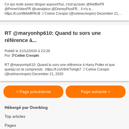
Ce qui reste assez dingue aujourd'hui, c'est qu'avec @NetflixFR
@PrimeVideoFR @canalplus @DisneyPlusFR... il n'y a…
https://t.co/4fkfxMRRcB 🎈Celine Crespin (@celinecrespin) December 21,
2020
RT @maryonhp610: Quand tu sors une
référence à...
Publié le 21/12/2020 à 23:26
Par
🎈Celine Crespin
RT @maryonhp610: Quand tu sors une référence à Harry Potter et que
quelqu’un te comprends : https://t.co/V84rTxHgb7 🎈Celine Crespin
(@celinecrespin) December 21, 2020
< Page précédente
Page suivante >
Hébergé par Overblog
Top articles
Pages