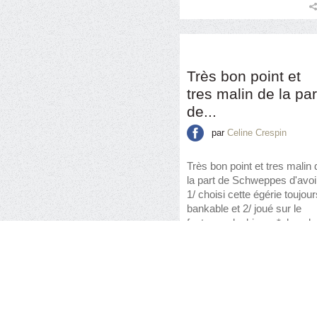
Très bon point et
tres malin de la par
de...
par
Celine Crespin
Très bon point et tres malin 
la part de Schweppes d'avoir
1/ choisi cette égérie toujour
bankable et 2/ joué sur le
fantasme lesbien... *clap cl
clap* #SchweppesPourTous
;-)
SchweppesPourTous
Pr