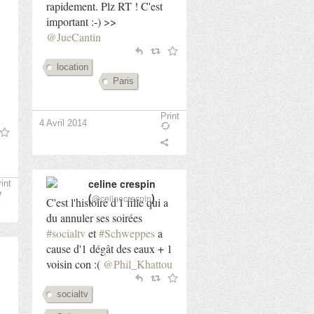
rapidement. Plz RT ! C'est
important :-) >>
@JueCantin
location
Paris
Print
4 Avril 2014
celine crespin
int
(
)
@celinecrespin
C'est l'histoire d'1 fille qui a
du annuler ses soirées
#socialtv
et
#Schweppes
a
cause d'1 dégât des eaux + 1
voisin con :(
@Phil_Khattou
socialtv