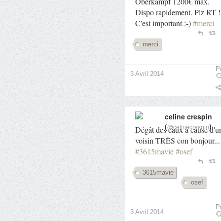
Oberkampf 1200€ max.
Dispo rapidement. Plz RT !
C'est important :-)
#merci
merci
Pr
3 Avril 2014
celine crespin
(
)
@celinecrespin
Dégât des eaux a cause d'u
voisin TRÈS con bonjour...
#3615mavie
#osef
3615mavie
osef
Pr
3 Avril 2014