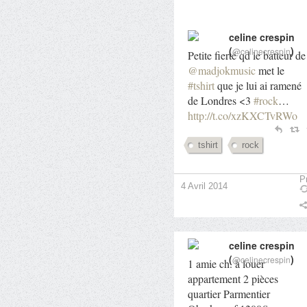
celine crespin
(
)
@celinecrespin
Petite fierté qd le batteur de
@madjokmusic
met le
#tshirt
que je lui ai ramené
de Londres <3
#rock
…
http://t.co/xzKXCTvRWo
tshirt
rock
Pr
4 Avril 2014
celine crespin
(
)
@celinecrespin
1 amie ch. à louer
appartement 2 pièces
quartier Parmentier