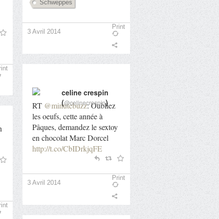
Schweppes
Print
3 Avril 2014
int
celine crespin
(
)
@celinecrespin
RT
@minutebuzz
: Oubliez
les oeufs, cette année à
Pâques, demandez le sextoy
n
en chocolat Marc Dorcel
http://t.co/CbIDrkjqFE
Print
3 Avril 2014
int