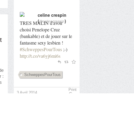
celine crespin
(
)
@celinecrespin
TRES MALIN d'avoir
choisi Penelope Cruz
(bankable) et de jouer sur le
t
fantasme sexy lesbien !
#SchweppesPourTous
;-)
http://t.co/va6yj6mi6s
de
SchweppesPourTous
 :
s
Print
3 Avril 2014
ap
celine crespin
int