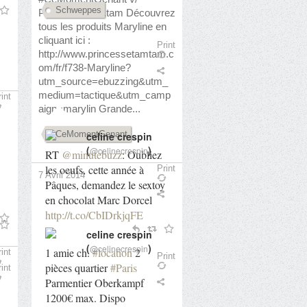
Schweppes
Princesse tam.tam Découvrez
tous les produits Maryline en
cliquant ici :
Print
3 Avril 2014
http://www.princessetamtam.c
om/fr/f738-Maryline?
utm_source=ebuzzing&utm_
medium=tactique&utm_camp
int
aign=marylin Grande...
CeMomentGenant
celine crespin
(
)
@celinecrespin
RT
@minutebuzz
: Oubliez
les oeufs, cette année à
Print
7 Avril 2014
Pâques, demandez le sextoy
en chocolat Marc Dorcel
http://t.co/CbIDrkjqFE
celine crespin
(
)
@celinecrespin
1 amie ch.
#location
2
int
Print
3 Avril 2014
pièces quartier
#Paris
int
Parmentier Oberkampf
1200€ max. Dispo