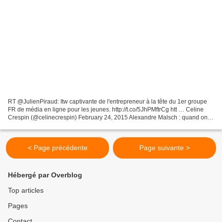
RT @JulienPiraud: Itw captivante de l'entrepreneur à la tête du 1er groupe
FR de média en ligne pour les jeunes. http://t.co/5JhPMftrCg htt … Celine
Crespin (@celinecrespin) February 24, 2015 Alexandre Malsch : quand on
est à la tête d'une boîte, on se...
< Page précédente
Page suivante >
Hébergé par Overblog
Top articles
Pages
Contact