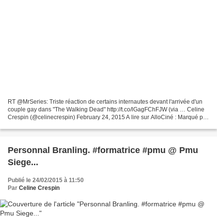
RT @MrSeries: Triste réaction de certains internautes devant l'arrivée d'un
couple gay dans "The Walking Dead" http://t.co/lGagFChFJW (via … Celine
Crespin (@celinecrespin) February 24, 2015 A lire sur AlloCiné : Marqué par
l'arrivée d'un couple gay dans...
Personnal Branling. #formatrice #pmu @ Pmu
Siege...
Publié le 24/02/2015 à 11:50
Par
Celine Crespin