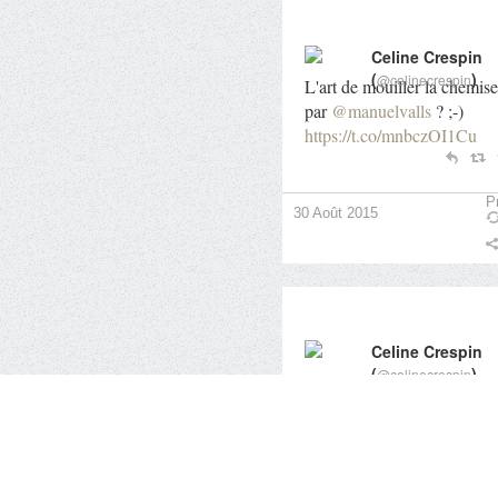
Celine Crespin
(
)
@celinecrespin
L'art de mouiller la chemise
par
@manuelvalls
? ;-)
https://t.co/mnbczOI1Cu
Pr
30 Août 2015
Celine Crespin
(
)
@celinecrespin
Bon week end !
https://t.co/SxvXUQmqWh
Pr
29 Août 2015