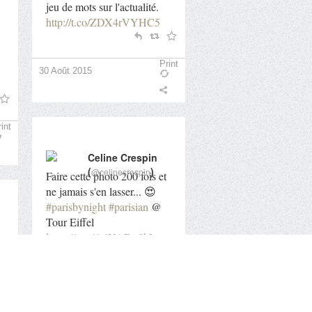
jeu de mots sur l'actualité.
http://t.co/ZDX4rVYHC5
Print
30 Août 2015
int
Celine Crespin
(
)
@celinecrespin
Faire cette photo 200 fois et
ne jamais s'en lasser... 😍
#parisbynight
#parisian
@
Tour Eiffel
https://t.co/6ylUADy8hL
parisbynight
parisian
int