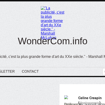
WonderCom.info
icité, c'est la plus grande forme d'art du XXe siècle." - Marshal
SLETTER
CONTACT
<
<
<
Celine Crespin
Celine Crespin
1
1
1
1
(
(
)
)
1
1
1
@celinecrespin
@celinecrespin
1
#starwars
Dédicace à...
me poursuit mêm