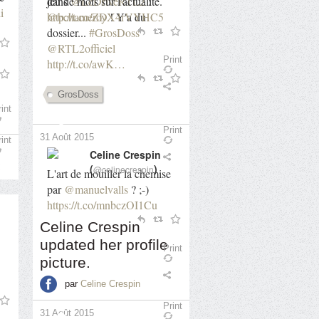
dans
jeu de mots sur l'actualité.
@LeDriveRTL2
:
i
@bchameroy
http://t.co/ZDX4rVYHC5
! Y'a du
dossier...
#GrosDoss
@RTL2officiel
Print
http://t.co/awK…
30 Août 2015
GrosDoss
int
Print
31 Août 2015
int
Celine Crespin
(
)
@celinecrespin
L'art de mouiller la chemise
par
@manuelvalls
? ;-)
https://t.co/mnbczOI1Cu
Celine Crespin
updated her profile
Print
30 Août 2015
picture.
par
Celine Crespin
Print
31 Août 2015