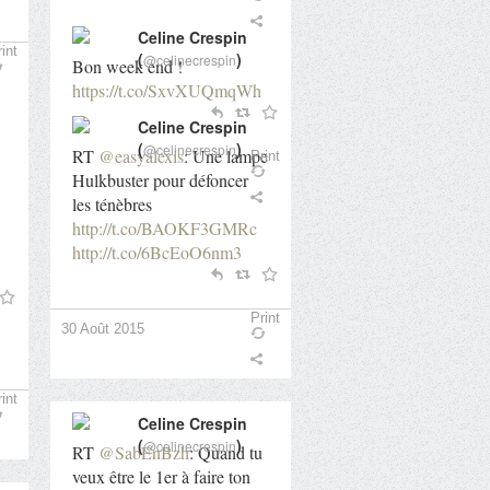
Celine Crespin
int
(
)
@celinecrespin
Bon week end !
https://t.co/SxvXUQmqWh
Celine Crespin
(
)
@celinecrespin
RT
@easyalexis
: Une lampe
Print
29 Août 2015
Hulkbuster pour défoncer
les ténèbres
http://t.co/BAOKF3GMRc
http://t.co/6BcEoO6nm3
int
Print
30 Août 2015
int
Celine Crespin
(
)
@celinecrespin
RT
@SabEnBzh
: Quand tu
veux être le 1er à faire ton