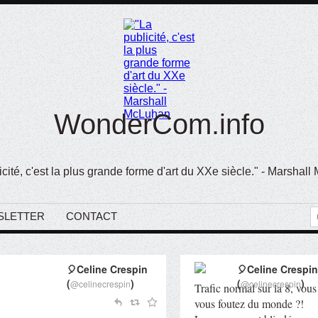
WonderCom.info
icité, c'est la plus grande forme d'art du XXe siècle." - Marshal
SLETTER
CONTACT
🎈Celine Crespin
🎈Celine Crespin
(
)
(
)
@celinecrespin
@celinecrespin
Trafic normal sur la 8, vous
vous foutez du monde ?!