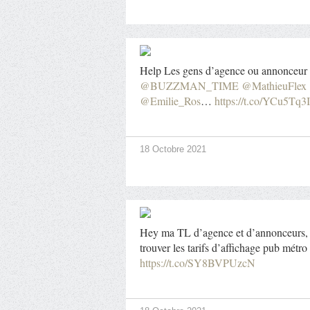
Help Les gens d’agence ou annonceu
@BUZZMAN_TIME
@MathieuFlex
@Emilie_Ros
…
https://t.co/YCu5Tq3
18 Octobre 2021
Hey ma TL d’agence et d’annonceurs
trouver les tarifs d’affichage pub métr
https://t.co/SY8BVPUzcN