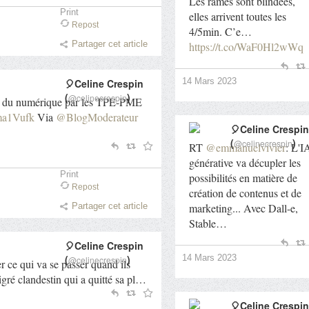
Les rames sont blindées,
Print
elles arrivent toutes les
Repost
4/5min. C’e…
Partager cet article
https://t.co/WaF0Hl2wWq
14 Mars 2023
🎈Celine Crespin
(
)
@celinecrespin
ge du numérique par les TPE-PME
ema1Vufk
Via
@BlogModerateur
🎈Celine Crespin
(
)
@celinecrespin
RT
@emmanuelvivier
: L'I
générative va décupler les
Print
possibilités en matière de
Repost
création de contenus et de
marketing... Avec Dall-e,
Partager cet article
Stable…
🎈Celine Crespin
14 Mars 2023
(
)
@celinecrespin
er ce qui va se passer quand ils
gré clandestin qui a quitté sa pl…
🎈Celine Crespin