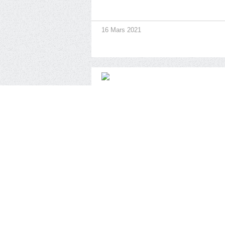
16 Mars 2021
Test en direct pour une formation
#CM
16 Mars 2021
https://t.co/Lgk04Vjnuu
15 Mars 2021