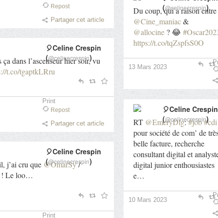
(
)
Repost
@celinecrespin
Du coup, qui a raison entre
@Cine_maniac
&
Partager cet article
@allocine
? 😂
#Oscar202
https://t.co/tqZspfsS0O
🎈Celine Crespin
(
)
@celinecrespin
s ça dans l’ascenseur hier soir, vu
Pr
13 Mars 2023
s://t.co/tgaptkLRru
Print
🎈Celine Crespin
Repost
(
)
@celinecrespin
RT
@EmeryDlg
:
#job
#cdi
Partager cet article
pour société de com’ de trè
belle facture, recherche
🎈Celine Crespin
consultant digital et analyst
(
)
@celinecrespin
l, j’ai cru que
@OmarSy
/
digital junior enthousiastes
n ! Le loo…
e…
Pr
10 Mars 2023
Print