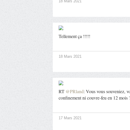
18 Mars 2021
Tellement ça !!!!!
18 Mars 2021
RT
@PRland
: Vous vous souveniez, v
confinement ni couvre-feu en 12 mois
17 Mars 2021