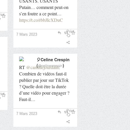
USANTS. USANTS
Putain… comment peut-on
s’en foutre a ce point…
int
https://t.co/rbbJIcXDuC
Print
7 Mars 2023
🎈Celine Crespin
(
)
@celinecrespin
RT
@camillejourdain
:
Combien de vidéos faut-il
publier par jour sur TikTok
? Quelle doit être la durée
d’une vidéo pour engager ?
int
Faut-il…
Print
7 Mars 2023