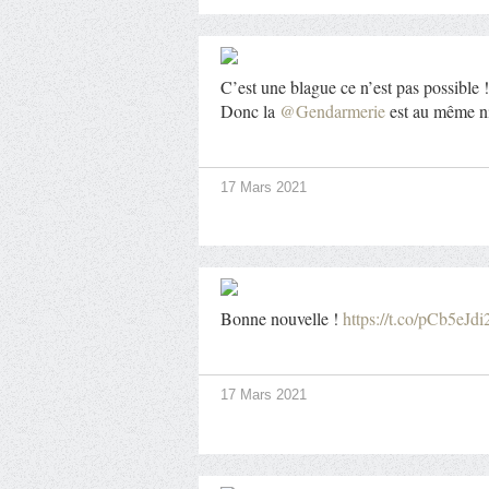
C’est une blague ce n’est pas possible 
Donc la
@Gendarmerie
est au même 
17 Mars 2021
Bonne nouvelle !
https://t.co/pCb5eJd
17 Mars 2021