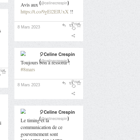
(
)
@celinecrespin
Avis aux
https://t.co/9gEl2EIUxX
!!
Print
8 Mars 2023
s
🎈Celine Crespin
(
)
@celinecrespin
Toujours bon à ressortir !
#8mars
int
Print
8 Mars 2023
🎈Celine Crespin
(
)
@celinecrespin
Le timing et la
i
communication de ce
gouvernement sont