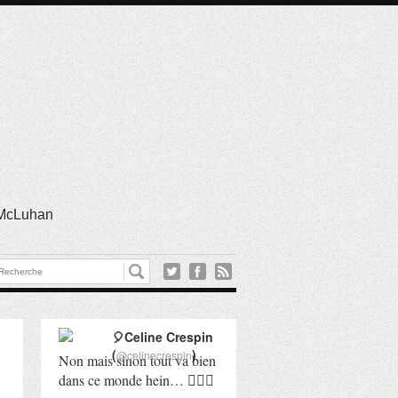
l McLuhan
🎈Celine Crespin
(
)
@celinecrespin
Non mais sinon tout va bien
dans ce monde hein… 🤦🏻‍♀️