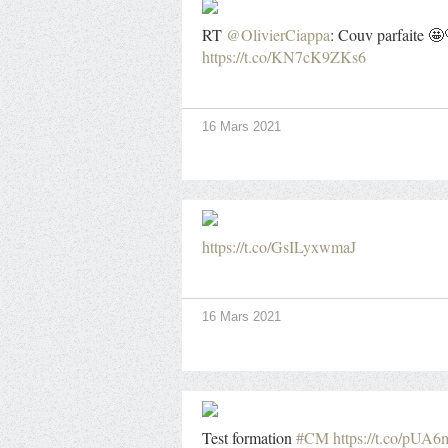
RT
@OlivierCiappa
: Couv parfaite 
https://t.co/KN7cK9ZKs6
16 Mars 2021
https://t.co/GsILyxwmaJ
16 Mars 2021
Test formation
#CM
https://t.co/pUA