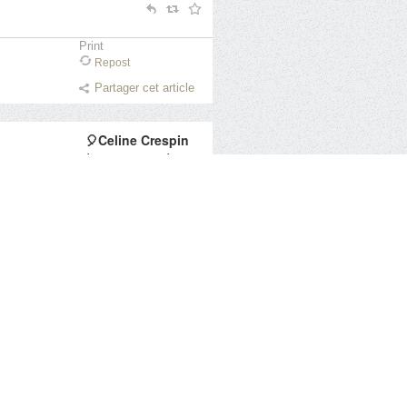
Print
Repost
Partager cet article
🎈Celine Crespin
(
)
@celinecrespin
. Votez svp :)
Print
Repost
Partager cet article
🎈Celine Crespin
(
)
@celinecrespin
Print