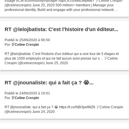
#stage #CM #communitymanager https://t.co/W8fJMjMiBT 🎈Celine Crespin
(@celinecrespin) June 25, 2020 500 million+ members | Manage your
professional identity. Build and engage with your professional network.
Access knowledge, insights and opportunitie...
RT @lelojbatista: C'est l'histoire d'un éditeur...
Publié le 25/06/2020 à 06:50
Par
🎈Celine Crespin
RT @lelojbatista: C'est l'histoire d'un éditeur qui a une tour de 5 étages et
plus de 1500 employés et qui ne fait aucun suivi presse sur s… 🎈Celine
Crespin (@celinecrespin) June 25, 2020
RT @jnounaliste: qui a fait ça ? 😭...
Publié le 24/06/2020 à 10:01
Par
🎈Celine Crespin
RT @jnounaliste: qui a fait ça ? 😭 https://t.co/NBl3pefWZ6 🎈Celine Crespin
(@celinecrespin) June 24, 2020