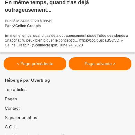
En même temps, quand t’as déjà
outrageusement...
Publié le 24/06/2020 à 09:49
Par
🎈Celine Crespin
En même temps, quand t’as déjà outrageusement piqué l’idée des stories à
Snapchat, tu peux bien piquer le concept d… https://t.co/pSscaBSQVD 🎈
Celine Crespin (@celinecrespin) June 24, 2020
< Page précédente
Page suivante >
Hébergé par Overblog
Top articles
Pages
Contact
Signaler un abus
C.G.U.