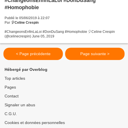
#ChangeonsEnfinLaLoi #DonDuSang
#Homophobie
Publié le 05/06/2019 à 22:07
Par
🎈Celine Crespin
#ChangeonsEnfinLaLoi #DonDuSang #Homophobie 🎈Celine Crespin
(@celinecrespin) June 05, 2019
< Page précédente
Page suivante >
Hébergé par Overblog
Top articles
Pages
Contact
Signaler un abus
C.G.U.
Cookies et données personnelles