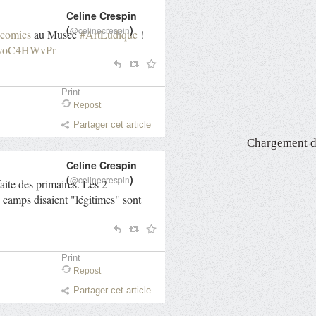
Celine Crespin
(
)
@celinecrespin
comics
au Musée
#ArtLudique
!
o/PwoC4HWvPr
Print
Repost
Partager cet article
Chargement de
Celine Crespin
(
)
@celinecrespin
éfaite des primaires. Les 2
s camps disaient "légitimes" sont
Print
Repost
Partager cet article