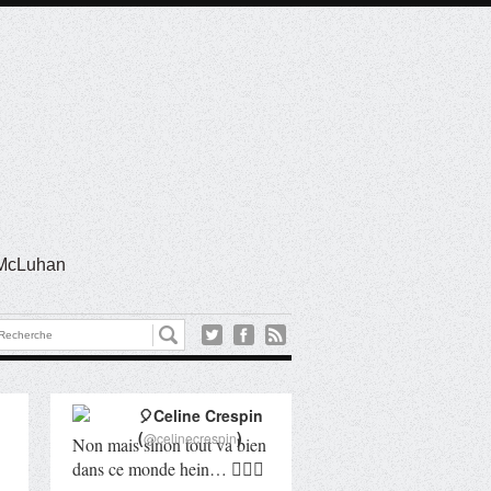
l McLuhan
🎈Celine Crespin
(
)
@celinecrespin
Non mais sinon tout va bien
dans ce monde hein… 🤦🏻‍♀️