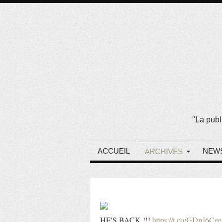
"La publ
ACCUEIL
NEW
ARCHIVES
HE'S BACK !!!
https://t.co/GDpJ6C