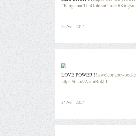
#KingsmanTheGoldenCircle
#Kingsm
25 Avril 2017
LOVE POWER !!
#welcometowoodst
https://t.co/9AsmiBokhI
24 Avril 2017