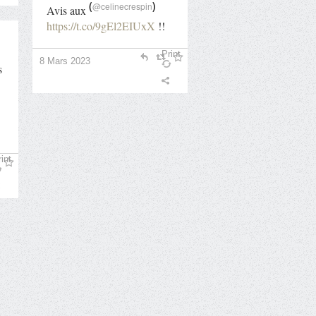
(
)
@celinecrespin
Avis aux
https://t.co/9gEl2EIUxX
!!
Print
8 Mars 2023
s
int