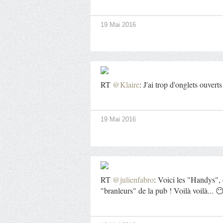
19 Mai 2016
RT
@Klaire
: J'ai trop d'onglets ouvert
19 Mai 2016
RT
@julienfabro
: Voici les "Handys",
"branleurs" de la pub ! Voilà voilà... 