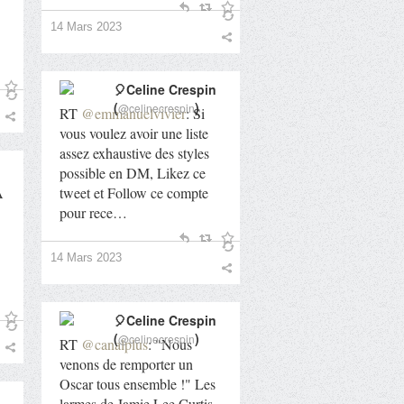
14 Mars 2023
🎈Celine Crespin
(
)
@celinecrespin
RT
@emmanuelvivier
: Si
vous voulez avoir une liste
assez exhaustive des styles
possible en DM, Likez ce
A
tweet et Follow ce compte
pour rece…
14 Mars 2023
🎈Celine Crespin
(
)
@celinecrespin
RT
@canalplus
: "Nous
venons de remporter un
Oscar tous ensemble !" Les
larmes de Jamie Lee Curtis,