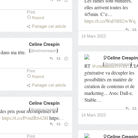
Les rames sont blindées,
elles arrivent toutes les
Print
4/5min. C’e…
Repost
https://t.co/WaF0Hl2wWq
Partager cet article
14 Mars 2023
Celine Crespin
(
)
@celinecrespin
s dans ma tête.
🎈Celine Crespin
(
)
@celinecrespin
RT
@emmanuelvivier
: L'I
Print
générative va décupler les
Repost
possibilités en matière de
création de contenus et de
Partager cet article
marketing... Avec Dall-e,
Stable…
Celine Crespin
(
)
@celinecrespin
 des prix pour récompenser les
14 Mars 2023

https://t.co/PvtufR642H
https:
…
🎈Celine Crespin
Print