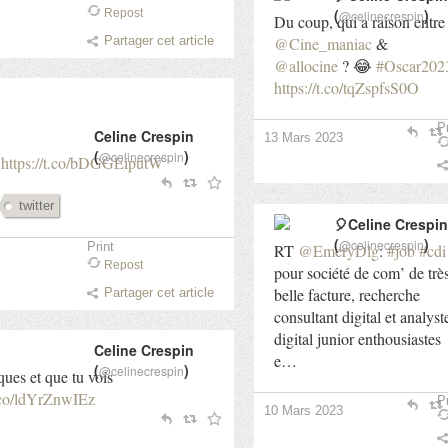
(
)
Repost
@celinecrespin
Du coup, qui a raison entre
@Cine_maniac
&
Partager cet article
@allocine
? 😂
#Oscar202
https://t.co/tqZspfsS0O
Pr
Celine Crespin
13 Mars 2023
(
)
@celinecrespin
https://t.co/bDGGEiputW
twitter
🎈Celine Crespin
(
)
@celinecrespin
Print
RT
@EmeryDlg
:
#job
#cdi
Repost
pour société de com’ de trè
belle facture, recherche
Partager cet article
consultant digital et analyst
digital junior enthousiastes
Celine Crespin
e…
(
)
@celinecrespin
ues et que tu vois
t.co/ldYrZnwIEz
Pr
10 Mars 2023