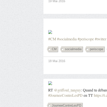
19 Mai 2016
#CM
#socialmedia
#periscope
#twitter
CM
socialmedia
periscope
18 Mai 2016
RT
@griffoul_tanguy
: Quand tu débarq
#JourneeContreLesPD
en TT
https://
JourneeContreLesPD