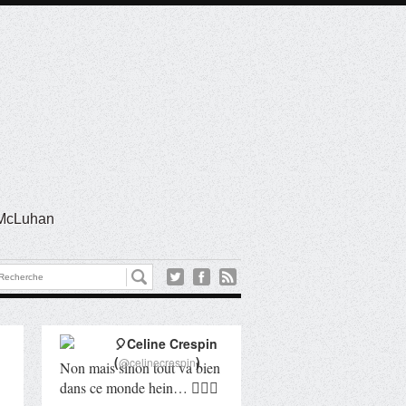
l McLuhan
🎈Celine Crespin
(
)
@celinecrespin
Non mais sinon tout va bien
dans ce monde hein… 🤦🏻‍♀️