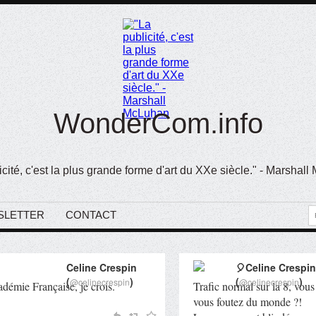
WonderCom.info
icité, c'est la plus grande forme d'art du XXe siècle." - Marshal
SLETTER
CONTACT
Celine Crespin
🎈Celine Crespin
(
)
(
)
@celinecrespin
@celinecrespin
cadémie Française, je crois.
Trafic normal sur la 8, vous
vous foutez du monde ?!