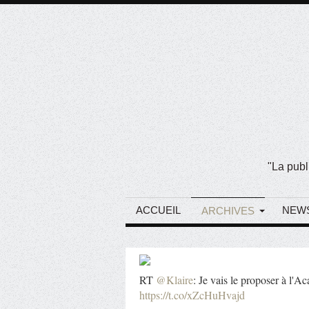
"La publ
ACCUEIL
NEW
ARCHIVES
RT
@Klaire
: Je vais le proposer à l'A
https://t.co/xZcHuHvajd