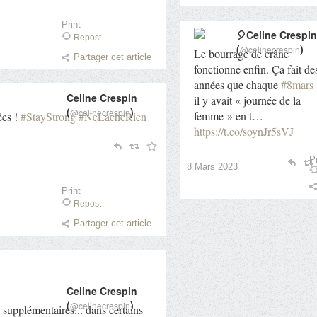
Print
🎈Celine Crespin
Repost
(
)
@celinecrespin
Le bourrage de crâne
Partager cet article
fonctionne enfin. Ça fait de
années que chaque
#8mars
Celine Crespin
il y avait « journée de la
(
)
@celinecrespin
femme » en t…
ées !
#StayStrong
#NeLacheRien
https://t.co/soynJr5sVJ
Pr
8 Mars 2023
Print
Repost
Partager cet article
Celine Crespin
(
)
@celinecrespin
supplémentaires... dans certains