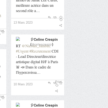
meilleure actrice dans un
second rôle a…
3
13 Mars 2023
int
🎈Celine Crespin
(
)
@celinecrespin
RT
@Nicolas_Jambin
:
#Urgent
#Recrutement
CDI
- Lead Directeur/directrice
artistique digital H/F à Paris
s
🚨 📣 Dans le cadre de
l'hypercroissa…
e
Print
10 Mars 2023
int
🎈Celine Crespin