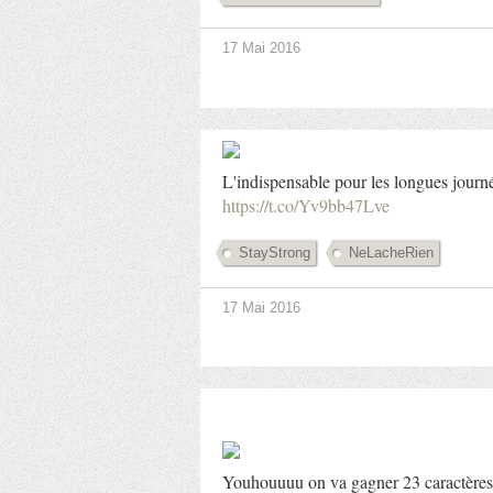
17 Mai 2016
L'indispensable pour les longues journ
https://t.co/Yv9bb47Lve
StayStrong
NeLacheRien
17 Mai 2016
Youhouuuu on va gagner 23 caractères 