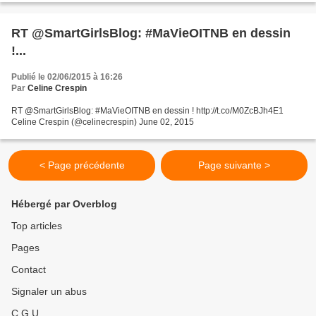
RT @SmartGirlsBlog: #MaVieOITNB en dessin
!...
Publié le 02/06/2015 à 16:26
Par
Celine Crespin
RT @SmartGirlsBlog: #MaVieOITNB en dessin ! http://t.co/M0ZcBJh4E1
Celine Crespin (@celinecrespin) June 02, 2015
< Page précédente
Page suivante >
Hébergé par Overblog
Top articles
Pages
Contact
Signaler un abus
C.G.U.