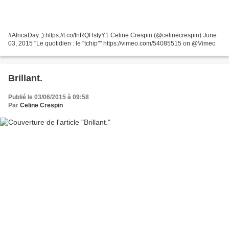
#AfricaDay ;) https://t.co/InRQHstyY1 Celine Crespin (@celinecrespin) June
03, 2015 "Le quotidien : le "tchip"" https://vimeo.com/54085515 on @Vimeo
Brillant.
Publié le 03/06/2015 à 09:58
Par
Celine Crespin